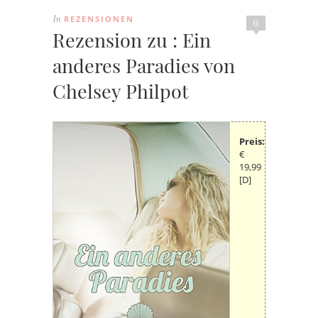
REZENSIONEN
In
0
Rezension zu : Ein
anderes Paradies von
Chelsey Philpot
Preis:
€
19,99
[D]