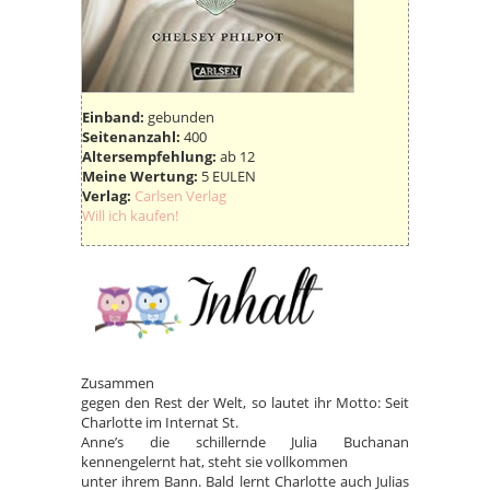
Einband:
gebunden
Seitenanzahl:
400
Altersempfehlung:
ab 12
Meine Wertung:
5 EULEN
Verlag:
Carlsen Verlag
Will ich kaufen!
Zusammen
gegen den Rest der Welt, so lautet ihr Motto: Seit
Charlotte im Internat St.
Anne’s die schillernde Julia Buchanan
kennengelernt hat, steht sie vollkommen
unter ihrem Bann. Bald lernt Charlotte auch Julias