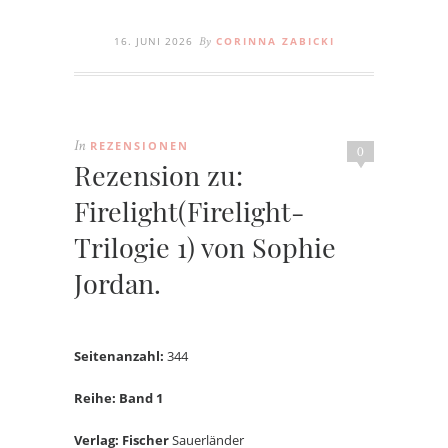
16. JUNI 2026
CORINNA ZABICKI
By
REZENSIONEN
In
0
Rezension zu:
Firelight(Firelight-
Trilogie 1) von Sophie
Jordan.
Seitenanzahl:
344
Reihe: Band 1
Verlag: Fischer
Sauerländer