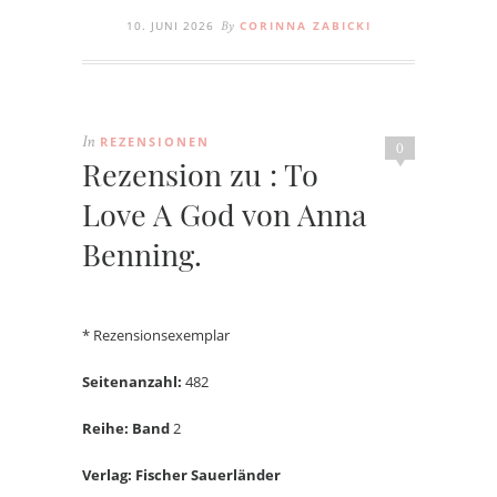
10. JUNI 2026
CORINNA ZABICKI
By
REZENSIONEN
In
0
Rezension zu : To
Love A God von Anna
Benning.
* Rezensionsexemplar
Seitenanzahl:
482
Reihe: Band
2
Verlag: Fischer Sauerländer