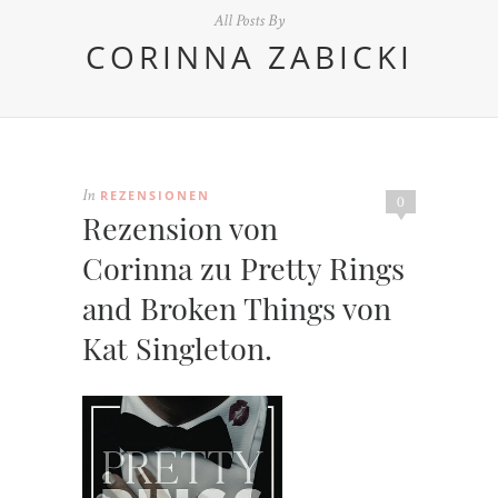
All Posts By
CORINNA ZABICKI
REZENSIONEN
In
0
Rezension von
Corinna zu Pretty Rings
and Broken Things von
Kat Singleton.