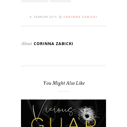
8. FEBRUAR 2015
CORINNA ZABICKI
By
CORINNA ZABICKI
About
You Might Also Like