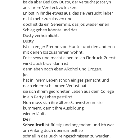
ist da aber Bad Boy Dusty, der versucht Joscelyn
aus ihrem Versteck zu locken.
Er löst in ihr die etwas aus, das sie versucht lieber
nicht mehr zuzulassen und
doch ist da ein Geheimnis, das Jos wieder einen
Schlag geben könnte und das
Dusty verheimlicht.
Dusty
ist ein enger Freund von Hunter und den anderen
mit denen Jos zusammen wohnt.
Er ist sexy und macht einen tollen Eindruck. Zuerst
wirkt auch brav, dann ist
dann eben noch eben Alkohol und Drogen.
Jos
hat in ihrem Leben schon einiges gemacht und
nach einem schlimmen Verlust hat
sie sich ihrem geordneten Leben aus dem College
in ein Party Leben gestürzt.
Nun muss sich ihre ältere Schwester um sie
kümmern, damit ihre Ausbildung
wieder läuft.
Der
Schreibstil
ist flüssig und angenehm und ich war
am Anfang doch überrumpelt so
schnell in das Buch reingeschmissen zu werden.