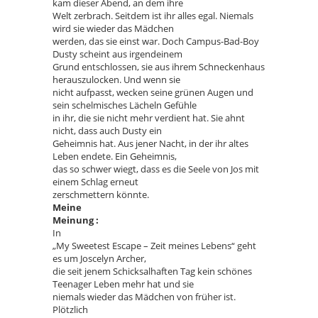
kam dieser Abend, an dem ihre
Welt zerbrach. Seitdem ist ihr alles egal. Niemals
wird sie wieder das Mädchen
werden, das sie einst war. Doch Campus-Bad-Boy
Dusty scheint aus irgendeinem
Grund entschlossen, sie aus ihrem Schneckenhaus
herauszulocken. Und wenn sie
nicht aufpasst, wecken seine grünen Augen und
sein schelmisches Lächeln Gefühle
in ihr, die sie nicht mehr verdient hat. Sie ahnt
nicht, dass auch Dusty ein
Geheimnis hat. Aus jener Nacht, in der ihr altes
Leben endete. Ein Geheimnis,
das so schwer wiegt, dass es die Seele von Jos mit
einem Schlag erneut
zerschmettern könnte.
Meine
Meinung :
In
„My Sweetest Escape – Zeit meines Lebens“ geht
es um Joscelyn Archer,
die seit jenem Schicksalhaften Tag kein schönes
Teenager Leben mehr hat und sie
niemals wieder das Mädchen von früher ist.
Plötzlich