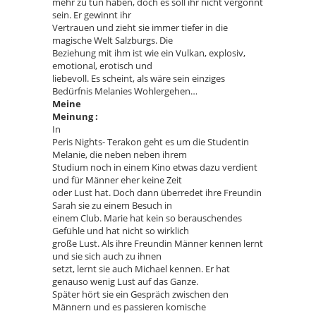
mehr zu tun haben, doch es soll ihr nicht vergönnt
sein. Er gewinnt ihr
Vertrauen und zieht sie immer tiefer in die
magische Welt Salzburgs. Die
Beziehung mit ihm ist wie ein Vulkan, explosiv,
emotional, erotisch und
liebevoll. Es scheint, als wäre sein einziges
Bedürfnis Melanies Wohlergehen…
Meine
Meinung :
In
Peris Nights- Terakon geht es um die Studentin
Melanie, die neben neben ihrem
Studium noch in einem Kino etwas dazu verdient
und für Männer eher keine Zeit
oder Lust hat. Doch dann überredet ihre Freundin
Sarah sie zu einem Besuch in
einem Club. Marie hat kein so berauschendes
Gefühle und hat nicht so wirklich
große Lust. Als ihre Freundin Männer kennen lernt
und sie sich auch zu ihnen
setzt, lernt sie auch Michael kennen. Er hat
genauso wenig Lust auf das Ganze.
Später hört sie ein Gespräch zwischen den
Männern und es passieren komische