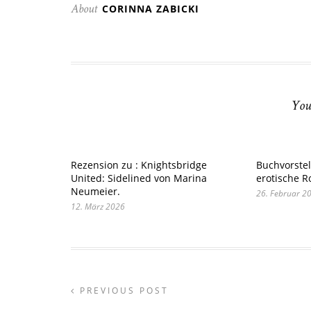
CORINNA ZABICKI
About
You
Rezension zu : Knightsbridge
Buchvorstel
United: Sidelined von Marina
erotische 
Neumeier.
26. Februar 2
12. März 2026
PREVIOUS POST