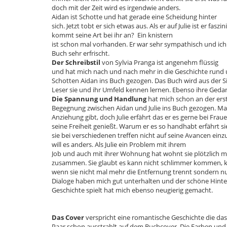
doch mit der Zeit wird es irgendwie anders.
Aidan ist Schotte und hat gerade eine Scheidung hinter
sich. Jetzt tobt er sich etwas aus. Als er auf Julie ist er faszi
kommt seine Art bei ihr an? Ein knistern
ist schon mal vorhanden. Er war sehr sympathisch und ich 
Buch sehr erfrischt.
Der Schreibstil
von Sylvia Pranga ist angenehm flüssig
und hat mich nach und nach mehr in die Geschichte rund u
Schotten Aidan ins Buch gezogen. Das Buch wird aus der Si
Leser sie und ihr Umfeld kennen lernen. Ebenso ihre Geda
Die Spannung und Handlung
hat mich schon an der ers
Begegnung zwischen Aidan und Julie ins Buch gezogen. Man
Anziehung gibt, doch Julie erfährt das er es gerne bei Frau
seine Freiheit genießt. Warum er es so handhabt erfährt si
sie bei verschiedenen treffen nicht auf seine Avancen ein
will es anders. Als Julie ein Problem mit ihrem
Job und auch mit ihrer Wohnung hat wohnt sie plötzlich m
zusammen. Sie glaubt es kann nicht schlimmer kommen, k
wenn sie nicht mal mehr die Entfernung trennt sondern 
Dialoge haben mich gut unterhalten und der schöne Hint
Geschichte spielt hat mich ebenso neugierig gemacht.
Das Cover
verspricht eine romantische Geschichte die das
Paar schon ausstrahlt auf dem Buchcover. Die Farben und 