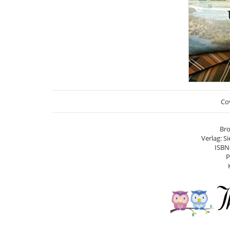
Cov
Bro
Verlag: S
ISBN
P