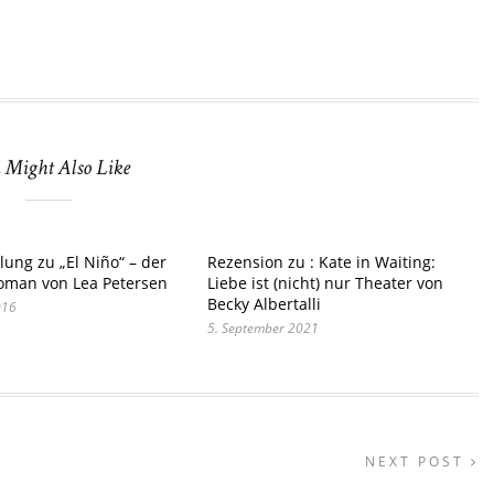
 Might Also Like
lung zu „El Niño“ – der
Rezension zu : Kate in Waiting:
Roman von Lea Petersen
Liebe ist (nicht) nur Theater von
Becky Albertalli
016
5. September 2021
NEXT POST