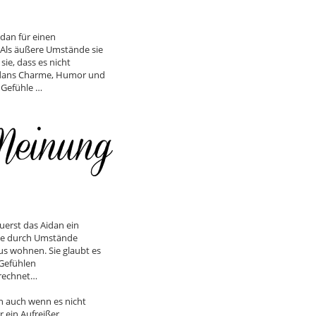
idan für einen
 Als äußere Umstände sie
ie, dass es nicht
Aidans Charme, Humor und
 Gefühle …
zuerst das Aidan ein
 sie durch Umstände
s wohnen. Sie glaubt es
 Gefühlen
erechnet…
en auch wenn es nicht
ür ein Aufreißer