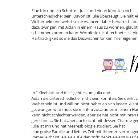
Eine Irin und ein Schotte – Julie und Aidan könnten nicht
unterschiedlicher sein. Davon ist Julie überzeugt. Sie hält A
Weiberheld und wehrt seine Avancen daher beharrlich ab.
dazu zwingen, mit Aidan in einem Haus zu wohnen, glaubt s
schlimmer kommen kann. Womit sie nicht rechnete, ist 
Hartnäckigkeit sowie das Dazwischenfunken ihrer eigenen
In “ Kleeblatt und Klit “ geht es um Julia und
Aidan die unterschiedlicher nicht sein könnten. Sie denkt 
Weiberheld ist und will ihn nicht näher an sich lassen. Als
gezwungen wird muss sie mit ihm zusammen in einem Hau
kann nicht schlechter werden, aber sie hat nicht mit ihren
gerechnet… Sie hat aber auch nicht mit dessen Charme g
Julie ist Irin und hat Meeresbiologie studiert. Sie hat
eine große Familie und liebt es Zeit mit Ihnen zu verbring
immer leicht ist. Als sie auf Aidan trifft denkt sie erst was f