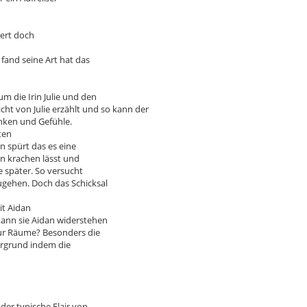
niert doch
fand seine Art hat das
m die Irin Julie und den
cht von Julie erzählt und so kann der
nken und Gefühle.
ten
 spürt das es eine
en krachen lässt und
e später. So versucht
zugehen. Doch das Schicksal
it Aidan
ann sie Aidan widerstehen
nur Räume? Besonders die
ergrund indem die
der typische Flair von