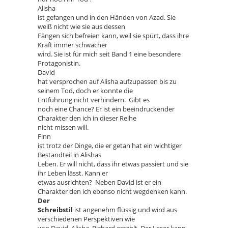
Alisha
ist gefangen und in den Händen von Azad. Sie
weiß nicht wie sie aus dessen
Fängen sich befreien kann, weil sie spürt, dass ihre
Kraft immer schwächer
wird. Sie ist für mich seit Band 1 eine besondere
Protagonistin.
David
hat versprochen auf Alisha aufzupassen bis zu
seinem Tod, doch er konnte die
Entführung nicht verhindern. Gibt es
noch eine Chance? Er ist ein beeindruckender
Charakter den ich in dieser Reihe
nicht missen will.
Finn
ist trotz der Dinge, die er getan hat ein wichtiger
Bestandteil in Alishas
Leben. Er will nicht, dass ihr etwas passiert und sie
ihr Leben lässt. Kann er
etwas ausrichten? Neben David ist er ein
Charakter den ich ebenso nicht wegdenken kann.
Der
Schreibstil
ist angenehm flüssig und wird aus
verschiedenen Perspektiven wie
von David, Alisha, Richard erzählt. Der Leser kann