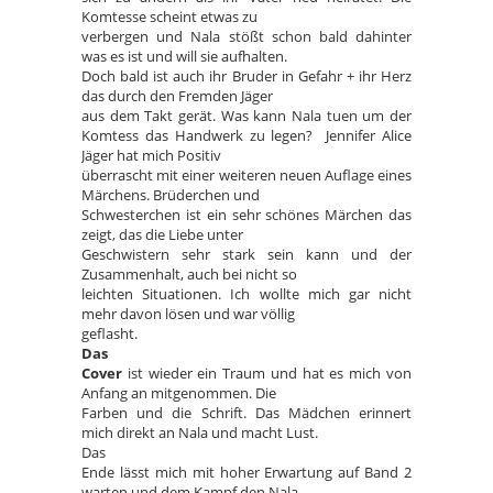
Komtesse scheint etwas zu
verbergen und Nala stößt schon bald dahinter
was es ist und will sie aufhalten.
Doch bald ist auch ihr Bruder in Gefahr + ihr Herz
das durch den Fremden Jäger
aus dem Takt gerät. Was kann Nala tuen um der
Komtess das Handwerk zu legen? Jennifer Alice
Jäger hat mich Positiv
überrascht mit einer weiteren neuen Auflage eines
Märchens. Brüderchen und
Schwesterchen ist ein sehr schönes Märchen das
zeigt, das die Liebe unter
Geschwistern sehr stark sein kann und der
Zusammenhalt, auch bei nicht so
leichten Situationen. Ich wollte mich gar nicht
mehr davon lösen und war völlig
geflasht.
Das
Cover
ist wieder ein Traum und hat es mich von
Anfang an mitgenommen. Die
Farben und die Schrift. Das Mädchen erinnert
mich direkt an Nala und macht Lust.
Das
Ende lässt mich mit hoher Erwartung auf Band 2
warten und dem Kampf den Nala