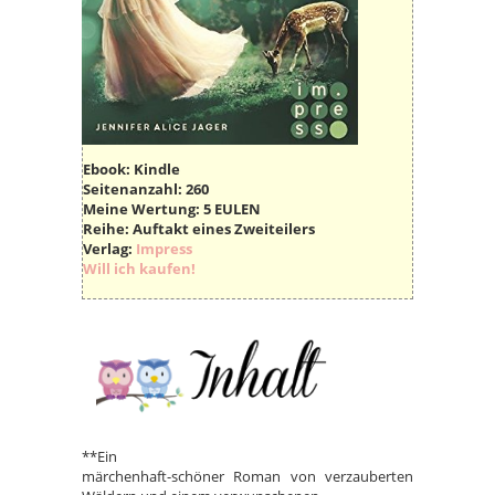
Ebook: Kindle
Seitenanzahl:
260
Meine Wertung:
5 EULEN
Reihe:
Auftakt eines Zweiteilers
Verlag:
Impress
Will ich kaufen!
**Ein
märchenhaft-schöner Roman von verzauberten