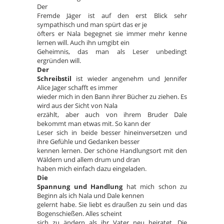
Der
Fremde Jäger ist auf den erst Blick sehr
sympathisch und man spürt das er je
öfters er Nala begegnet sie immer mehr kenne
lernen will. Auch ihn umgibt ein
Geheimnis, das man als Leser unbedingt
ergründen will.
Der
Schreibstil
ist wieder angenehm und Jennifer
Alice Jager schafft es immer
wieder mich in den Bann ihrer Bücher zu ziehen. Es
wird aus der Sicht von Nala
erzählt, aber auch von ihrem Bruder Dale
bekommt man etwas mit. So kann der
Leser sich in beide besser hineinversetzen und
ihre Gefühle und Gedanken besser
kennen lernen. Der schöne Handlungsort mit den
Wäldern und allem drum und dran
haben mich einfach dazu eingeladen.
Die
Spannung und Handlung
hat mich schon zu
Beginn als ich Nala und Dale kennen
gelernt habe. Sie liebt es draußen zu sein und das
Bogenschießen. Alles scheint
sich zu ändern als ihr Vater neu heiratet. Die