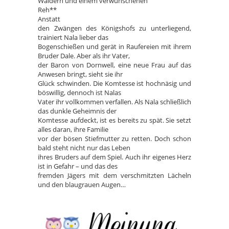
Wäldern und einem verwunschenen
Reh**
Anstatt
den Zwängen des Königshofs zu unterliegend,
trainiert Nala lieber das
Bogenschießen und gerät in Raufereien mit ihrem
Bruder Dale. Aber als ihr Vater,
der Baron von Dornwell, eine neue Frau auf das
Anwesen bringt, sieht sie ihr
Glück schwinden. Die Komtesse ist hochnäsig und
böswillig, dennoch ist Nalas
Vater ihr vollkommen verfallen. Als Nala schließlich
das dunkle Geheimnis der
Komtesse aufdeckt, ist es bereits zu spät. Sie setzt
alles daran, ihre Familie
vor der bösen Stiefmutter zu retten. Doch schon
bald steht nicht nur das Leben
ihres Bruders auf dem Spiel. Auch ihr eigenes Herz
ist in Gefahr – und das des
fremden Jägers mit dem verschmitzten Lächeln
und den blaugrauen Augen…