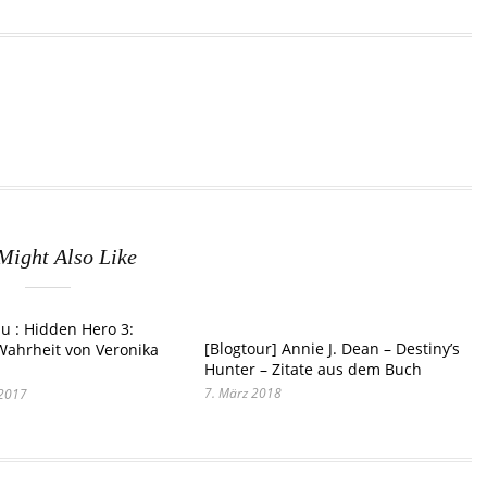
Might Also Like
u : Hidden Hero 3:
[Blogtour] Annie J. Dean – Destiny’s
Wahrheit von Veronika
Hunter – Zitate aus dem Buch
7. März 2018
 2017