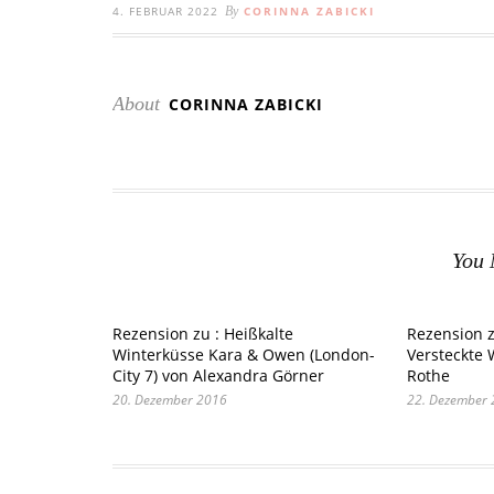
4. FEBRUAR 2022
By
CORINNA ZABICKI
About
CORINNA ZABICKI
You 
Rezension zu : Heißkalte
Rezension z
Winterküsse Kara & Owen (London-
Versteckte 
City 7) von Alexandra Görner
Rothe
20. Dezember 2016
22. Dezember