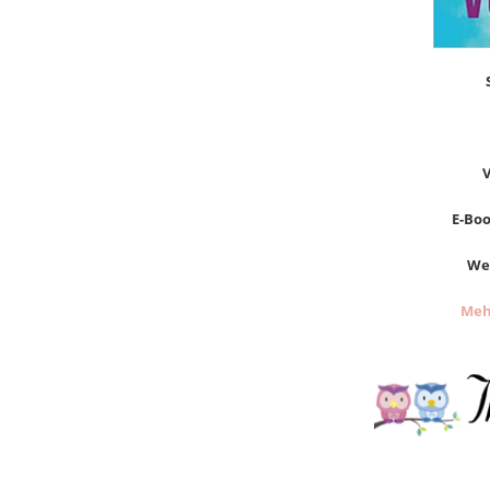
V
E-Boo
Wer
Meh