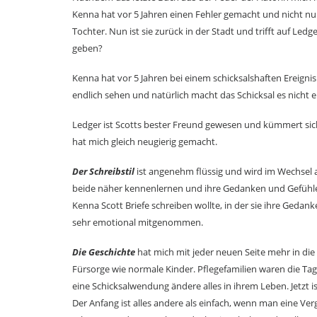
Kenna hat vor 5 Jahren einen Fehler gemacht und nicht nur
Tochter. Nun ist sie zurück in der Stadt und trifft auf Ledg
geben?
Kenna hat vor 5 Jahren bei einem schicksalshaften Ereigni
endlich sehen und natürlich macht das Schicksal es nicht 
Ledger ist Scotts bester Freund gewesen und kümmert sich
hat mich gleich neugierig gemacht.
Der Schreibstil
ist angenehm flüssig und wird im Wechsel 
beide näher kennenlernen und ihre Gedanken und Gefühle
Kenna Scott Briefe schreiben wollte, in der sie ihre Gedan
sehr emotional mitgenommen.
Die Geschichte
hat mich mit jeder neuen Seite mehr in die
Fürsorge wie normale Kinder. Pflegefamilien waren die Tag
eine Schicksalwendung ändere alles in ihrem Leben. Jetzt i
Der Anfang ist alles andere als einfach, wenn man eine Verg