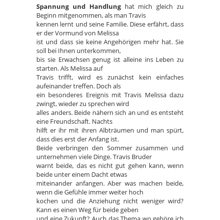
Spannung und Handlung
hat mich gleich zu
Beginn mitgenommen, als man Travis
kennen lernt und seine Familie. Diese erfährt, dass
er der Vormund von Melissa
ist und dass sie keine Angehörigen mehr hat. Sie
soll bei Ihnen unterkommen,
bis sie Erwachsen genug ist alleine ins Leben zu
starten. Als Melissa auf
Travis trifft, wird es zunächst kein einfaches
aufeinander treffen. Doch als
ein besonderes Ereignis mit Travis Melissa dazu
zwingt, wieder zu sprechen wird
alles anders. Beide nähern sich an und es entsteht
eine Freundschaft. Nachts
hilft er ihr mit ihren Albträumen und man spürt,
dass dies erst der Anfang ist.
Beide verbringen den Sommer zusammen und
unternehmen viele Dinge. Travis Bruder
warnt beide, das es nicht gut gehen kann, wenn
beide unter einem Dacht etwas
miteinander anfangen. Aber was machen beide,
wenn die Gefühle immer weiter hoch
kochen und die Anziehung nicht weniger wird?
Kann es einen Weg für beide geben
und eine Zukunft? Auch das Thema wo gehöre ich