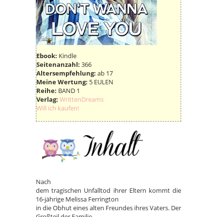
Ebook:
Kindle
Seitenanzahl:
366
Altersempfehlung:
ab 17
Meine Wertung:
5 EULEN
Reihe:
BAND 1
Verlag:
WrittenDreams
Will ich kaufen!
Nach
dem tragischen Unfalltod ihrer Eltern kommt die
16-jährige Melissa Ferrington
in die Obhut eines alten Freundes ihres Vaters. Der
Großteil der Familie