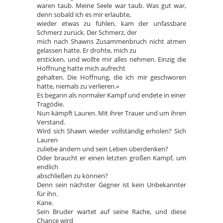
waren taub. Meine Seele war taub. Was gut war,
denn sobald ich es mir erlaubte,
wieder etwas zu fühlen, kam der unfassbare
Schmerz zurück. Der Schmerz, der
mich nach Shawns Zusammenbruch nicht atmen
gelassen hatte. Er drohte, mich zu
ersticken, und wollte mir alles nehmen. Einzig die
Hoffnung hatte mich aufrecht
gehalten. Die Hoffnung, die ich mir geschworen
hatte, niemals zu verlieren.«
Es begann als normaler Kampf und endete in einer
Tragödie.
Nun kämpft Lauren. Mit ihrer Trauer und um ihren
Verstand.
Wird sich Shawn wieder vollständig erholen? Sich
Lauren
zuliebe ändern und sein Leben überdenken?
Oder braucht er einen letzten großen Kampf, um
endlich
abschließen zu können?
Denn sein nächster Gegner ist kein Unbekannter
für ihn.
Kane.
Sein Bruder wartet auf seine Rache, und diese
Chance wird