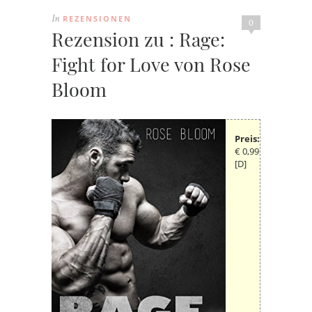
REZENSIONEN
In
0
Rezension zu : Rage:
Fight for Love von Rose
Bloom
Preis:
€ 0,99
[D]