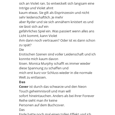
sich an Violet ran. So entwickelt sich langsam eine
Intrige und Violet ahnt
kaum etwas. Sie gilt als Eisprinzessin und nicht
sehr leidenschaftlich. Je mehr
aber Ryder und sie sich annähern knistert es und
sie lässt sich auf ein
gefährliches Spiel ein. Was passiert wenn alles ans
Licht kommt, kann Violet
ihm dann noch vertrauen? Oder ist es dann schon
zu spät?
Die
Erotischen Szenen sind voller Leidenschaft und ich
konnte mich kaum davon
lösen. Monica Murphy schafft es immer wieder
diese Spannung zu schaffen und
mich erst kurz vor Schluss wieder in die normale
Welt zu entlassen.
Das
Cover
ist durch das schwarze und den Neon
Touch geheimnisvoll und man will
sofort hineintauchen. Anders als bei ihrer Forever
Reihe sieht man ihr keine
Personen auf dem Buchcover.
Das
Ende hatte noch mal einen tollen Effekt und ich