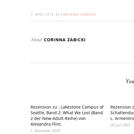
7. APRIL 2018
CORINNA ZABICKI
By
CORINNA ZABICKI
About
You
Rezension zu : Lakestone Campus of
Rezension z
Seattle, Band 2: What We Lost (Band
Schattendun
2 der New-Adult-Reihe) von
L. Armentro
Alexandra Flint.
28. Juli 2023
1. November 2024