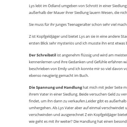
Lys lebt im Ödland umgeben von Schrott in einer Siedlun
außerhalb der Mauer ihrer Siedlung lauern Wesen, die nic
Sie muss für ihr junges Teenageralter schon sehr viel m
Z ist Kopfgeldjäger und bietet Lys an sie in eine andere St
ersten Blick sehr mysteriös und ich musste ihn erst etwa
Der Schreibstil
ist angenehm flüssig und wird am meisten
kennenlernen und ihre Gedanken und Gefühle erfahren wä
beschrieben von Emily und ich konnte mir so viel davon v
ebenso neugierig gemacht im Buch.
Die Spannung und Handlung
hat mich mit jeder Seite 
ihrem Vater in einer Siedlung. Beide versuchen Geld zu v
findet, um ihn dann zu verkaufen.Leider gibt es außerhalb
umhergehen. Als Lys Vater aber auf einmal verschwindet 
verschwinden und ausgerechnet Z ein Kopfgeldjäger bietet
wie geht es mit ihr weiter? Die Handlung hat einen beson