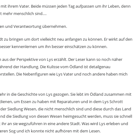
g mit ihrem Vater. Beide müssen jeden Tag aufpassen um ihr Leben, denn
ht mehr menschlich sind….
achen und Verantwortung übernehmen.
adt zu bringen um dort vielleicht neu anfangen zu können. Er wirkt auf den
s besser kennenlernen um ihn besser einschätzen zu können.
 aus der Perspektive von Lys erzählt. Der Leser kann so noch näher
hrend der Handlung. Die Kulisse vom Ödland ist detailgenau
orstellen. Die Nebenfiguren wie Lys Vater und noch andere haben mich
mehr in die Geschichte von Lys gezogen. Sie lebt im Ödland zusammen mit
erdienen, um Essen zu haben mit Reparaturen und in dem Lys Schrott
 der Siedlung Wesen, die nicht menschlich sind und diese durch das Land
und die Siedlung von diesen Wesen heimgesucht werden, muss sie schnell
 ihr an sie wegzuführen in eine andere Stadt. Was wird Lys erleben und
deren Sog und ich konnte nicht aufhören mit dem Lesen.