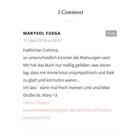
1 Comment
MARYSOL FUEGA
Reply
11. April 2016 at 09:57
Hallöchen Corinna,
so unterschiedlich können die Meinungen sein!
Mir hat das Buch nur mäßig gefallen, was daran
lag, dass mir Annie total unsympathisch und Raik
zu glatt und konturlos waren…
Ich lass´ dann mal frech meinen Link und liebe
Grüße da, Mary <3
https://marys-
buecherwelten.blogspot.de/2016/02/verfluchte-
wunsche.html