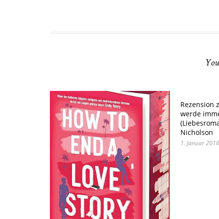
You
Rezension z
werde immer
(Liebesrom
Nicholson
1. Januar 201