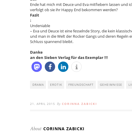
Ende hat mich mit Deuce und Eva mitfiebern lassen und 
verfolgt ob sie ihr Happy End bekommen werden?
Fazit
:
Undeniable
– Eva und Deuce ist eine fesselnde Story, die kein klassisc
und man in die Welt der Rocker Gangs und deren Regeln e
Schluss spannend bleibt.
Danke
an den Sieben Verlag für das Exemplar !!!
DRAMA
EROTIK
FREUNDSCHAFT
GEHEIMNISSE
L
21. APRIL 2015
CORINNA ZABICKI
By
CORINNA ZABICKI
About