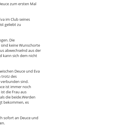
 Deuce zum ersten Mal
Eva im Club seines
st geliebt zu
ogen. Die
 sind keine Wunschorte
aus abwechselnd aus der
d kann sich dem nicht
zwischen Deuce und Eva
 trotz des
r verbunden sind.
euce ist immer noch
ist die Frau aus
als die beide.Werden
legt bekommen, es
ch sofort an Deuce und
en.