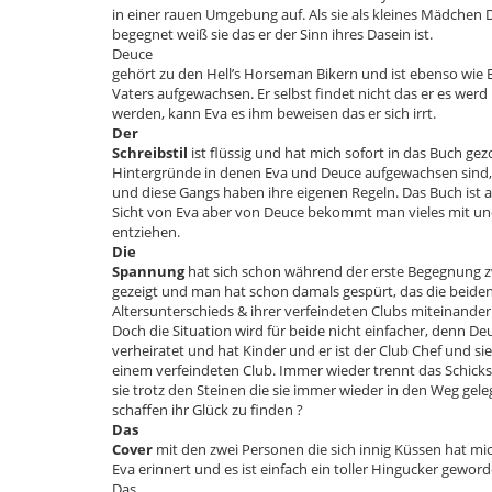
in einer rauen Umgebung auf. Als sie als kleines Mädchen
begegnet weiß sie das er der Sinn ihres Dasein ist.
Deuce
gehört zu den Hell’s Horseman Bikern und ist ebenso wie 
Vaters aufgewachsen. Er selbst findet nicht das er es werd i
werden, kann Eva es ihm beweisen das er sich irrt.
Der
Schreibstil
ist flüssig und hat mich sofort in das Buch gez
Hintergründe in denen Eva und Deuce aufgewachsen sind,
und diese Gangs haben ihre eigenen Regeln. Das Buch ist 
Sicht von Eva aber von Deuce bekommt man vieles mit un
entziehen.
Die
Spannung
hat sich schon während der erste Begegnung 
gezeigt und man hat schon damals gespürt, das die beiden
Altersunterschieds & ihrer verfeindeten Clubs miteinande
Doch die Situation wird für beide nicht einfacher, denn D
verheiratet und hat Kinder und er ist der Club Chef und sie 
einem verfeindeten Club. Immer wieder trennt das Schicks
sie trotz den Steinen die sie immer wieder in den Weg ge
schaffen ihr Glück zu finden ?
Das
Cover
mit den zwei Personen die sich innig Küssen hat mi
Eva erinnert und es ist einfach ein toller Hingucker geword
Das