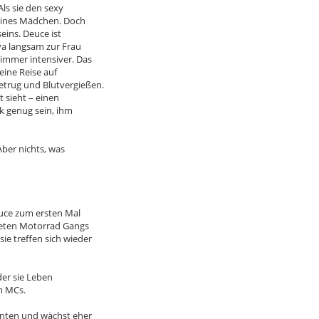
ls sie den sexy
kleines Mädchen. Doch
eins. Deuce ist
va langsam zur Frau
 immer intensiver. Das
eine Reise auf
etrug und Blutvergießen.
t sieht – einen
rk genug sein, ihm
Aber nichts, was
euce zum ersten Mal
ndeten Motorrad Gangs
e treffen sich wieder
 der sie Leben
en MCs.
enten und wächst eher