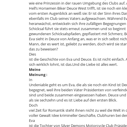
wie eine Prinzessin in der rauen Umgebung des Clubs auf. A
Hell’s Horsemen Biker Deuce West trifft, ist sie noch ein 
vom ersten Augenblick an weiß sie: Er ist der Sinn ihres Das
ebenfalls im Club seines Vaters aufgewachsen. Während E
heranwächst, entwickeln sich ihre zufälligen Begegnungen
Schicksal führt sie stets erneut zusammen und so beginnt 
gewundenen Schicksalspfaden, gepflastert mit Schmerz, B
Eva sieht in Deuce von Anfang an, was er in sich selbst nich
Mann, der es wert ist, geliebt zu werden, doch wird sie sta
das zu beweisen?
Dies
ist die Geschichte von Eva und Deuce. Es ist nicht einfach. 
sich wirklich lohnt, ist das.Und die Liebe ist alles wert.
Meine
Meinung :
In
Undeniable geht es um Eva, die als sie noch ein Kind ist D
begegnet, weil ihre beiden Väter Präsidenten von verfei
sind und beide zusammen eingesessen haben. Deuce und si
als sie sechzehn und es ist Liebe auf den ersten Blick.
Doch
viel Zeit für Romantik steht ihnen nicht zu weil die Welt in
voller Gewalt Idee krimineller Geschäfte, Clubhuren bei d
Eva
ist die Tochter von Silver Demons Motorcycle Club Präsid