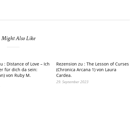
 Might Also Like
u : Distance of Love – Ich
Rezension zu : The Lesson of Curses
 für dich da sein:
(Chronica Arcana 1) von Laura
an) von Ruby M.
Cardea.
29. September 2023
6