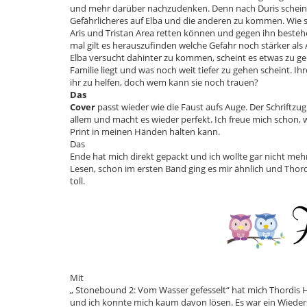
und mehr darüber nachzudenken. Denn nach Duris schein
Gefährlicheres auf Elba und die anderen zu kommen. Wie 
Aris und Tristan Area retten können und gegen ihn beste
mal gilt es herauszufinden welche Gefahr noch stärker als A
Elba versucht dahinter zu kommen, scheint es etwas zu ge
Familie liegt und was noch weit tiefer zu gehen scheint. I
ihr zu helfen, doch wem kann sie noch trauen?
Das
Cover
passt wieder wie die Faust aufs Auge. Der Schriftzug
allem und macht es wieder perfekt. Ich freue mich schon, w
Print in meinen Händen halten kann.
Das
Ende hat mich direkt gepackt und ich wollte gar nicht me
Lesen, schon im ersten Band ging es mir ähnlich und Thordis
toll.
Mit
„ Stonebound 2: Vom Wasser gefesselt“ hat mich Thordi
und ich konnte mich kaum davon lösen. Es war ein Wiede