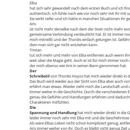
Elba
hat sich sehr gewandelt nach dem ersten Buch und ich fin
authentisch. Ich fühle nach wie vor noch sehr mit ihr mit u
Sie wirkt reifer und ich hätte in manchen Situationen ihr g
Aris
ist nicht mehr derselbe nach dem der Stein nicht mehr exist
gemeinsame Verbindung verdeutlicht hat. Er ist immer noc
mich mitreißt und der Thordis einfach gelungen ist. Gefäh
dem man sich gar nicht entziehen kann.
Tristan
tut sich mehr und mehr von Elba entfernen auch wenn ih
weit über die Magie geht. Auch er ist für mich immer noch 
der mich ebenso wie Aris in seinen Bann genommen hat.
Der
Schreibstil
von Thordis Hoyos hat mich wieder direkt in 
Das Buch wird wieder aus der Sicht von Elba aber auch vo
erfährt man etwas. Wieder zieht mich die Landschaft und de
immer weiter in die Geschichte. Durch die verschiedenen
genau die Gefühle und Handlungen erfahren und dadurc
Charakteren mitfühlen.
Die
Spannung und Handlung
hat mich wieder direkt in die 
leider immer noch sehr mit Elba mit und die Geschehnisse
Als wäre Elbas Leben nicht schon kompliziert genug, entfe
Aris immer weiter von ihr. Doch es bleibt nicht genug Zeit