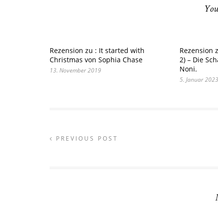
You
Rezension zu : It started with
Rezension z
Christmas von Sophia Chase
2) – Die Sc
Noni.
13. November 2019
5. Januar 202
PREVIOUS POST