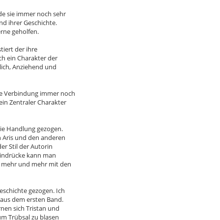
de sie immer noch sehr
nd ihrer Geschichte.
erne geholfen.
iert der ihre
h ein Charakter der
rlich, Anziehend und
re Verbindung immer noch
ein Zentraler Charakter
die Handlung gezogen.
n Aris und den anderen
r Stil der Autorin
 Eindrücke kann man
h mehr und mehr mit den
Geschichte gezogen. Ich
 aus dem ersten Band.
rnen sich Tristan und
 um Trübsal zu blasen