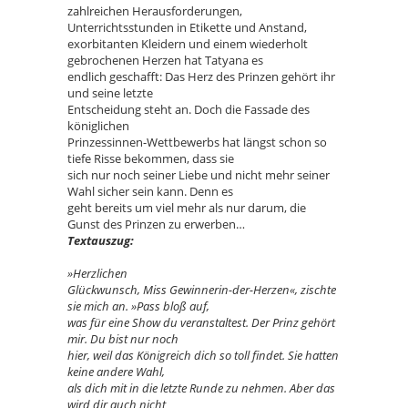
zahlreichen Herausforderungen,
Unterrichtsstunden in Etikette und Anstand,
exorbitanten Kleidern und einem wiederholt
gebrochenen Herzen hat Tatyana es
endlich geschafft: Das Herz des Prinzen gehört ihr
und seine letzte
Entscheidung steht an. Doch die Fassade des
königlichen
Prinzessinnen-Wettbewerbs hat längst schon so
tiefe Risse bekommen, dass sie
sich nur noch seiner Liebe und nicht mehr seiner
Wahl sicher sein kann. Denn es
geht bereits um viel mehr als nur darum, die
Gunst des Prinzen zu erwerben…
Textauszug:
»Herzlichen
Glückwunsch, Miss Gewinnerin-der-Herzen«, zischte
sie mich an. »Pass bloß auf,
was für eine Show du veranstaltest. Der Prinz gehört
mir. Du bist nur noch
hier, weil das Königreich dich so toll findet. Sie hatten
keine andere Wahl,
als dich mit in die letzte Runde zu nehmen. Aber das
wird dir auch nicht