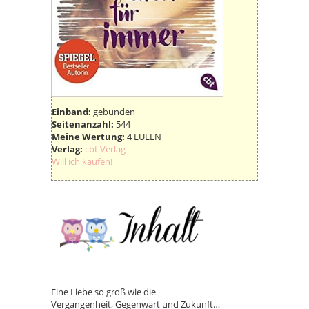
Einband:
gebunden
Seitenanzahl:
544
Meine Wertung:
4 EULEN
Verlag:
cbt Verlag
Will ich kaufen!
Eine Liebe so groß wie die
Vergangenheit, Gegenwart und Zukunft…