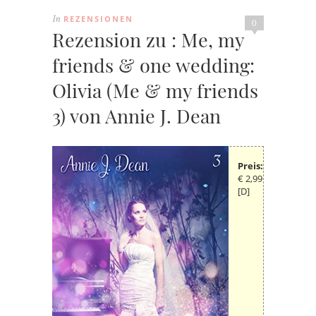
REZENSIONEN
In
0
Rezension zu : Me, my
friends & one wedding:
Olivia (Me & my friends
3) von Annie J. Dean
Preis:
€ 2,99
[D]