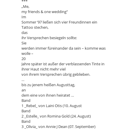
***
„Me,
my friends & one wedding“
Im
Sommer ’97 ließen sich vier Freundinnen ein
Tattoo stechen,
das
ihr Versprechen besiegeln sollte:
Sie
werden immer füreinander da sein – komme was
wolle –
20
Jahre später ist außer der verblassenden Tinte in
ihrer Haut nicht mehr viel
von ihrem Versprechen übrig geblieben.
…
bis zu jenem heißen Augusttag,
an
dem eine von ihnen heiratet …
Band
1 _Rebel_ von Laini Otis (10. August
Band
2 _Estelle_ von Romina Gold (24. August)
Band
3 _Olivia_ von Annie J Dean (07. September)