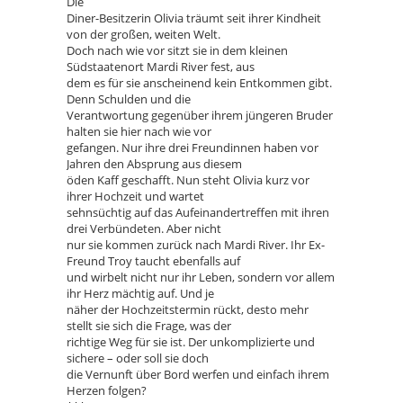
Die
Diner-Besitzerin Olivia träumt seit ihrer Kindheit
von der großen, weiten Welt.
Doch nach wie vor sitzt sie in dem kleinen
Südstaatenort Mardi River fest, aus
dem es für sie anscheinend kein Entkommen gibt.
Denn Schulden und die
Verantwortung gegenüber ihrem jüngeren Bruder
halten sie hier nach wie vor
gefangen. Nur ihre drei Freundinnen haben vor
Jahren den Absprung aus diesem
öden Kaff geschafft. Nun steht Olivia kurz vor
ihrer Hochzeit und wartet
sehnsüchtig auf das Aufeinandertreffen mit ihren
drei Verbündeten. Aber nicht
nur sie kommen zurück nach Mardi River. Ihr Ex-
Freund Troy taucht ebenfalls auf
und wirbelt nicht nur ihr Leben, sondern vor allem
ihr Herz mächtig auf. Und je
näher der Hochzeitstermin rückt, desto mehr
stellt sie sich die Frage, was der
richtige Weg für sie ist. Der unkomplizierte und
sichere – oder soll sie doch
die Vernunft über Bord werfen und einfach ihrem
Herzen folgen?