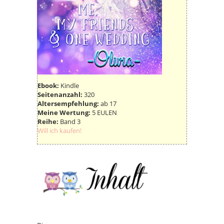
Ebook:
Kindle
Seitenanzahl:
320
Altersempfehlung:
ab 17
Meine Wertung:
5 EULEN
Reihe:
Band 3
Will ich kaufen!