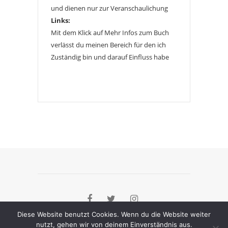
und dienen nur zur Veranschaulichung
Links:
Mit dem Klick auf Mehr Infos zum Buch
verlässt du meinen Bereich für den ich
Zuständig bin und darauf Einfluss habe
Diese Website benutzt Cookies. Wenn du die Website weiter
nutzt, gehen wir von deinem Einverständnis aus.
[instagram-feed]