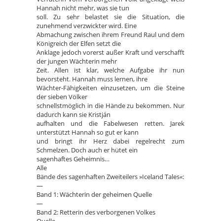
Hannah nicht mehr, was sie tun
soll. Zu sehr belastet sie die Situation, die
zunehmend verzwickter wird. Eine
Abmachung zwischen ihrem Freund Raul und dem
Königreich der Elfen setzt die
Anklage jedoch vorerst außer Kraft und verschafft
der jungen Wächterin mehr
Zeit. Allen ist klar, welche Aufgabe ihr nun
bevorsteht. Hannah muss lernen, ihre
Wächter-Fähigkeiten einzusetzen, um die Steine
der sieben Völker
schnellstmöglich in die Hände zu bekommen. Nur
dadurch kann sie Kristján
aufhalten und die Fabelwesen retten. Jarek
unterstützt Hannah so gut er kann
und bringt ihr Herz dabei regelrecht zum
Schmelzen. Doch auch er hütet ein
sagenhaftes Geheimnis…
Alle
Bände des sagenhaften Zweiteilers »Iceland Tales«:
—
Band 1: Wächterin der geheimen Quelle
—
Band 2: Retterin des verborgenen Volkes