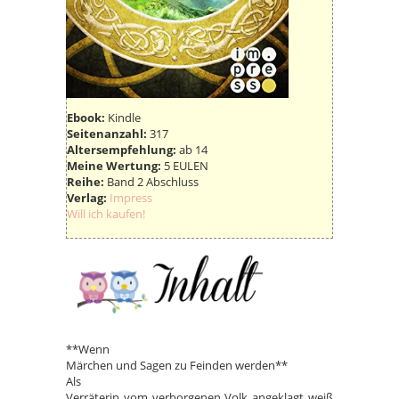
Ebook:
Kindle
Seitenanzahl:
317
Altersempfehlung:
ab 14
Meine Wertung:
5 EULEN
Reihe:
Band 2 Abschluss
Verlag:
Impress
Will ich kaufen!
**Wenn
Märchen und Sagen zu Feinden werden**
Als
Verräterin vom verborgenen Volk angeklagt weiß