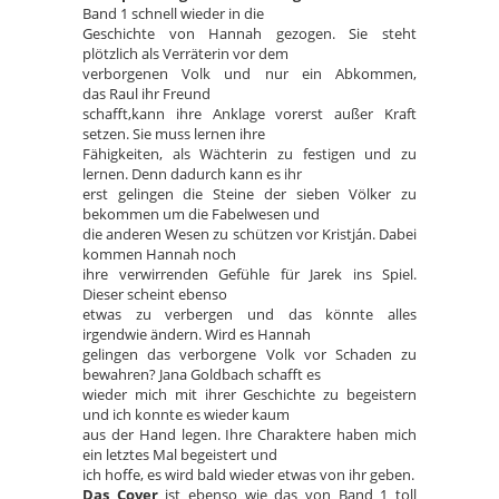
Band 1 schnell wieder in die
Geschichte von Hannah gezogen. Sie steht
plötzlich als Verräterin vor dem
verborgenen Volk und nur ein Abkommen,
das Raul ihr Freund
schafft,kann ihre Anklage vorerst außer Kraft
setzen. Sie muss lernen ihre
Fähigkeiten, als Wächterin zu festigen und zu
lernen. Denn dadurch kann es ihr
erst gelingen die Steine der sieben Völker zu
bekommen um die Fabelwesen und
die anderen Wesen zu schützen vor Kristján. Dabei
kommen Hannah noch
ihre verwirrenden Gefühle für Jarek ins Spiel.
Dieser scheint ebenso
etwas zu verbergen und das könnte alles
irgendwie ändern. Wird es Hannah
gelingen das verborgene Volk vor Schaden zu
bewahren? Jana Goldbach schafft es
wieder mich mit ihrer Geschichte zu begeistern
und ich konnte es wieder kaum
aus der Hand legen. Ihre Charaktere haben mich
ein letztes Mal begeistert und
ich hoffe, es wird bald wieder etwas von ihr geben.
Das Cover
ist ebenso wie das von Band 1 toll