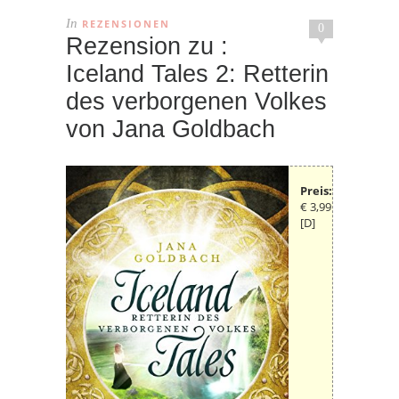
In
REZENSIONEN
0
Rezension zu :
Iceland Tales 2: Retterin
des verborgenen Volkes
von Jana Goldbach
Preis:
€ 3,99
[D]