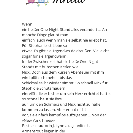
Wenn
ein heißer One-Night-Stand alles verändert … An
manche Dinge glaubt man
einfach, auch wenn man sie selbst nie erlebt hat.
Für Stephanie ist Liebe so
etwas. Es gibt sie. Irgendwo da draußen. Vielleicht
sogar für sie. Irgendwann.
In der Zwischenzeit hat sie heiße One-Night-
Stands mit hübschen Kerlen wie
Nick. Doch aus dem kurzen Abenteuer mit ihm
wird plötzlich mehr – bis das
Schicksal es ihr wieder nimmt. So schnell Nick für
Steph die Schutzmauern
einreißt, die er bisher um sein Herz errichtet hatte,
so schnell baut sie ihre
auf, um den Schmerz und Nick nicht zu nahe
kommen zu lassen. Aber er hat nicht
vor, sie einfach kampflos aufzugeben … Von der
»New York Times«-
Bestsellerautorin J. Lynn aka Jennifer L.
Armentrout liegen in der