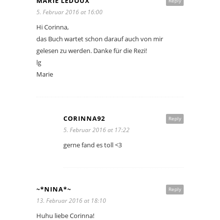
MARIE LEDOUX
Reply
5. Februar 2016 at 16:00
Hi Corinna,
das Buch wartet schon darauf auch von mir
gelesen zu werden. Danke für die Rezi!
lg
Marie
CORINNA92
Reply
5. Februar 2016 at 17:22
gerne fand es toll <3
~*NINA*~
Reply
13. Februar 2016 at 18:10
Huhu liebe Corinna!