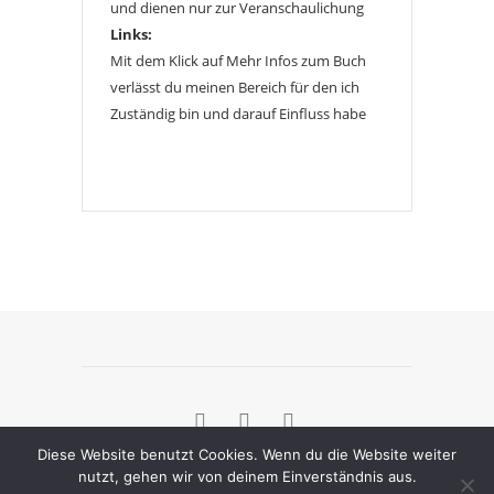
und dienen nur zur Veranschaulichung
Links:
Mit dem Klick auf Mehr Infos zum Buch
verlässt du meinen Bereich für den ich
Zuständig bin und darauf Einfluss habe
Diese Website benutzt Cookies. Wenn du die Website weiter
nutzt, gehen wir von deinem Einverständnis aus.
[instagram-feed]