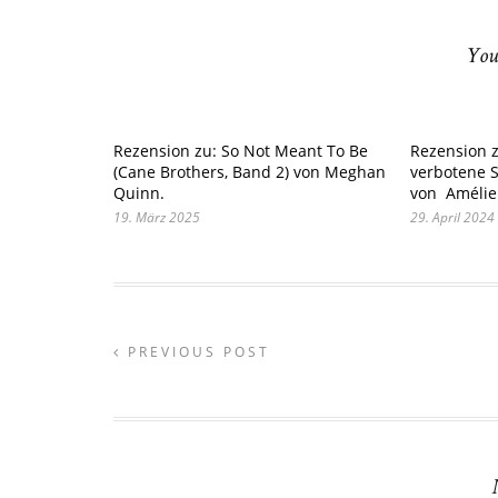
You
Rezension zu: So Not Meant To Be
Rezension z
(Cane Brothers, Band 2) von Meghan
verbotene Si
Quinn.
von Amélie
19. März 2025
29. April 2024
PREVIOUS POST