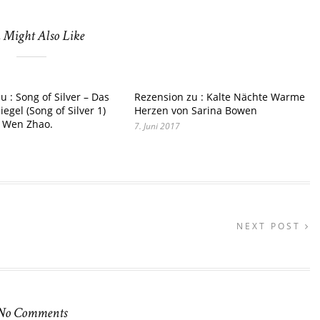
 Might Also Like
u : Song of Silver – Das
Rezension zu : Kalte Nächte Warme
egel (Song of Silver 1)
Herzen von Sarina Bowen
 Wen Zhao.
7. Juni 2017
NEXT POST
No Comments