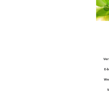
Ver
E-b
Wer