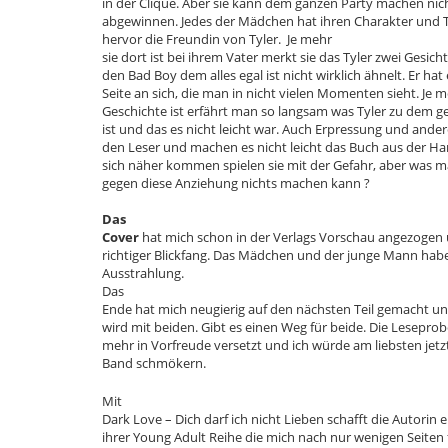
in der Clique. Aber sie kann dem ganzen Party machen nicht
abgewinnen. Jedes der Mädchen hat ihren Charakter und T
hervor die Freundin von Tyler. Je mehr
sie dort ist bei ihrem Vater merkt sie das Tyler zwei Gesich
den Bad Boy dem alles egal ist nicht wirklich ähnelt. Er hat 
Seite an sich, die man in nicht vielen Momenten sieht. Je 
Geschichte ist erfährt man so langsam was Tyler zu dem g
ist und das es nicht leicht war. Auch Erpressung und ande
den Leser und machen es nicht leicht das Buch aus der Han
sich näher kommen spielen sie mit der Gefahr, aber was
gegen diese Anziehung nichts machen kann ?
Das
Cover
hat mich schon in der Verlags Vorschau angezogen un
richtiger Blickfang. Das Mädchen und der junge Mann hab
Ausstrahlung.
Das
Ende hat mich neugierig auf den nächsten Teil gemacht un
wird mit beiden. Gibt es einen Weg für beide. Die Lesepr
mehr in Vorfreude versetzt und ich würde am liebsten jetz
Band schmökern.
Mit
Dark Love – Dich darf ich nicht Lieben schafft die Autorin e
ihrer Young Adult Reihe die mich nach nur wenigen Seiten f