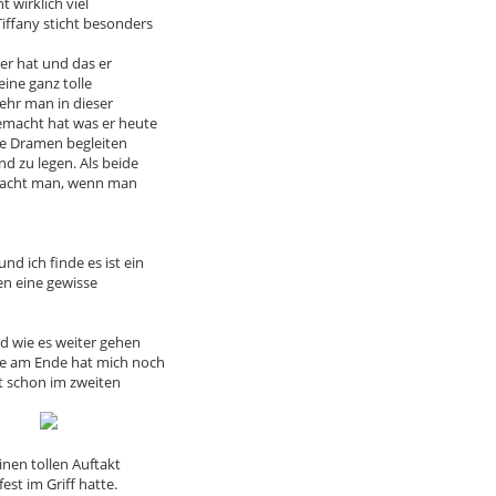
 wirklich viel
iffany sticht besonders
ter hat und das er
eine ganz tolle
mehr man in dieser
emacht hat was er heute
re Dramen begleiten
d zu legen. Als beide
 macht man, wenn man
d ich finde es ist ein
en eine gewisse
d wie es weiter gehen
obe am Ende hat mich noch
t schon im zweiten
inen tollen Auftakt
est im Griff hatte.