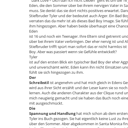
“ Dark Love – Dich darf ich nicht Lieben“ geht es um die 16 
Eden, die den Sommer über bei ihrem nervigen Vater in S
muss. Sie denkt das sie dort nichts positives erwartet. Da
Stiefbruder Tyler und der bedeutet auch Ärger. Ein Bad Bo
verraten das da mehr ist als dieses Bad Boy Image. Sie fühl
ihm hingezogen. Aber haben beide überhaupt eine Cha
Eden
ist 16 und noch ein Teenager. Ihre Eltern sind getrennt un
über bei ihrem Vater verbringen. Der eher nervig ist und Al
Stiefbruder trifft spürt man sofort das er nicht harmlos is
Boy. Aber was passiert wenn sie Gefühle entwickelt?
Tyler
ist auf den ersten Blick ein typischer Bad Boy der eher Agg
und unverschämt wirkt. Eden kann ihn nicht Einsätzen und 
fühlt sie sich hingezogen zu ihm.
Der
Schreibstil
ist angenehm und hat mich gleich in Edens Ge
wird aus ihrer Sicht erzählt und der Leser kann sie so noc
lernen. Auch die anderen Charakter aus der Clique rund u
mich neugierig gemacht und sie haben das Buch noch eine
mit ausgeschmückt.
Die
Spannung und Handlung
hat mich schon ab dem erste
Tyler ins Buch gezogen. Sie hat eigentlich keine Lust zu i
über den Sommer. Aber abgekommen in Santa Monica finde