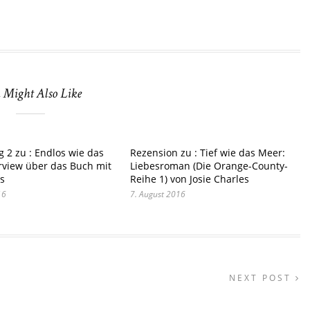
 Might Also Like
g 2 zu : Endlos wie das
Rezension zu : Tief wie das Meer:
rview über das Buch mit
Liebesroman (Die Orange-County-
es
Reihe 1) von Josie Charles
16
7. August 2016
NEXT POST