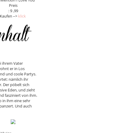
I Mention I Love You
Preis
: 9 ,99
Kaufen –>
klick
i ihrem Vater
ohnt er in Los
nd und coole Partys.
rtet: nämlich ihr
. Der pöbelt sich
usive Eden, und zieht
d fasziniert von ihm.
 in ihm eine sehr
 panzert. Und auch