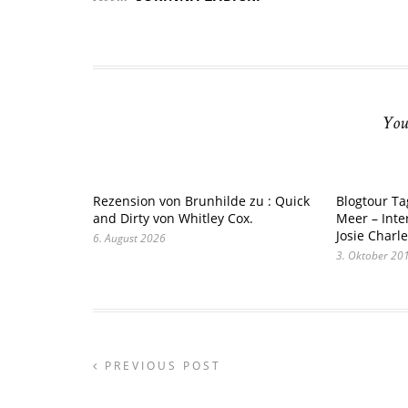
You
Rezension von Brunhilde zu : Quick
Blogtour Ta
and Dirty von Whitley Cox.
Meer – Inte
Josie Charl
6. August 2026
3. Oktober 20
PREVIOUS POST