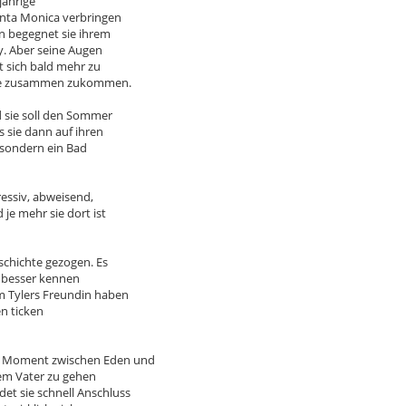
jährige
anta Monica verbringen
nn begegnet sie ihrem
y. Aber seine Augen
t sich bald mehr zu
nce zusammen zukommen.
d sie soll den Sommer
s sie dann auf ihren
t sondern ein Bad
ressiv, abweisend,
je mehr sie dort ist
schichte gezogen. Es
h besser kennen
m Tylers Freundin haben
n ticken
n Moment zwischen Eden und
hrem Vater zu gehen
t sie schnell Anschluss