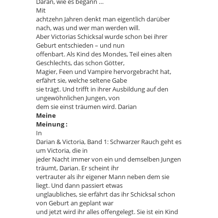
Daran, wie es begann …
Mit
achtzehn Jahren denkt man eigentlich darüber
nach, was und wer man werden will.
Aber Victorias Schicksal wurde schon bei ihrer
Geburt entschieden – und nun
offenbart. Als Kind des Mondes, Teil eines alten
Geschlechts, das schon Götter,
Magier, Feen und Vampire hervorgebracht hat,
erfährt sie, welche seltene Gabe
sie trägt. Und trifft in ihrer Ausbildung auf den
ungewöhnlichen Jungen, von
dem sie einst träumen wird. Darian
Meine
Meinung :
In
Darian & Victoria, Band 1: Schwarzer Rauch geht es
um Victoria, die in
jeder Nacht immer von ein und demselben Jungen
träumt, Darian. Er scheint ihr
vertrauter als ihr eigener Mann neben dem sie
liegt. Und dann passiert etwas
unglaubliches, sie erfährt das ihr Schicksal schon
von Geburt an geplant war
und jetzt wird ihr alles offengelegt. Sie ist ein Kind