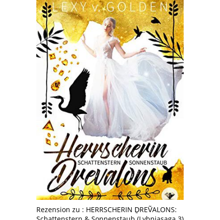
Rezension zu : HERRSCHERIN ḎREṼALONS:
Schattenstern & Sonnenstaub (Lybniasaga 3)