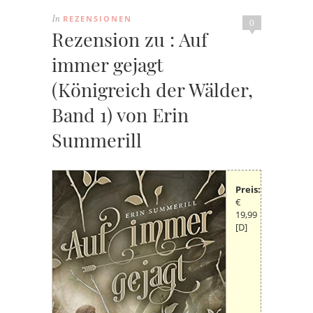
REZENSIONEN
In
0
Rezension zu : Auf
immer gejagt
(Königreich der Wälder,
Band 1) von Erin
Summerill
Preis:
€
19,99
[D]