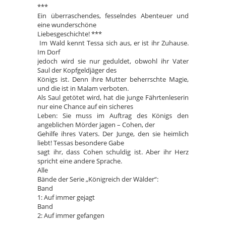
***
Ein überraschendes, fesselndes Abenteuer und
eine wunderschöne
Liebesgeschichte! ***
Im Wald kennt Tessa sich aus, er ist ihr Zuhause.
Im Dorf
jedoch wird sie nur geduldet, obwohl ihr Vater
Saul der Kopfgeldjäger des
Königs ist. Denn ihre Mutter beherrschte Magie,
und die ist in Malam verboten.
Als Saul getötet wird, hat die junge Fährtenleserin
nur eine Chance auf ein sicheres
Leben: Sie muss im Auftrag des Königs den
angeblichen Mörder jagen – Cohen, der
Gehilfe ihres Vaters. Der Junge, den sie heimlich
liebt! Tessas besondere Gabe
sagt ihr, dass Cohen schuldig ist. Aber ihr Herz
spricht eine andere Sprache.
Alle
Bände der Serie „Königreich der Wälder“:
Band
1: Auf immer gejagt
Band
2: Auf immer gefangen