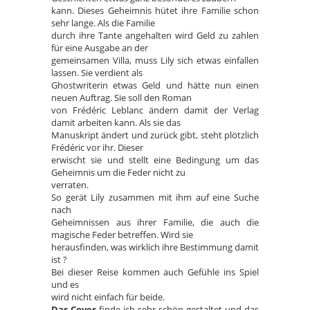
kann. Dieses Geheimnis hütet ihre Familie schon
sehr lange. Als die Familie
durch ihre Tante angehalten wird Geld zu zahlen
für eine Ausgabe an der
gemeinsamen Villa, muss Lily sich etwas einfallen
lassen. Sie verdient als
Ghostwriterin etwas Geld und hätte nun einen
neuen Auftrag. Sie soll den Roman
von Frédéric Leblanc ändern damit der Verlag
damit arbeiten kann. Als sie das
Manuskript ändert und zurück gibt, steht plötzlich
Frédéric vor ihr. Dieser
erwischt sie und stellt eine Bedingung um das
Geheimnis um die Feder nicht zu
verraten.
So gerät Lily zusammen mit ihm auf eine Suche
nach
Geheimnissen aus ihrer Familie, die auch die
magische Feder betreffen. Wird sie
herausfinden, was wirklich ihre Bestimmung damit
ist ?
Bei dieser Reise kommen auch Gefühle ins Spiel
und es
wird nicht einfach für beide.
Das Cover
finde ich sehr schön gestaltet und das