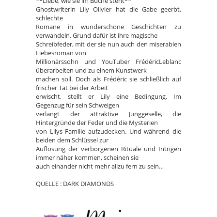
**Liebe, wie sie im Buche steht**
Ghostwriterin Lily Olivier hat die Gabe geerbt,
schlechte
Romane in wunderschöne Geschichten zu
verwandeln. Grund dafür ist ihre magische
Schreibfeder, mit der sie nun auch den miserablen
Liebesroman von
Millionärssohn und YouTuber FrédéricLeblanc
überarbeiten und zu einem Kunstwerk
machen soll. Doch als Frédéric sie schließlich auf
frischer Tat bei der Arbeit
erwischt, stellt er Lily eine Bedingung. Im
Gegenzug für sein Schweigen
verlangt der attraktive Junggeselle, die
Hintergründe der Feder und die Mysterien
von Lilys Familie aufzudecken. Und während die
beiden dem Schlüssel zur
Auflösung der verborgenen Rituale und Intrigen
immer näher kommen, scheinen sie
auch einander nicht mehr allzu fern zu sein…
QUELLE : DARK DIAMONDS