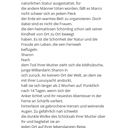
natürlichen Statur ausgestattet, für
die andere Männer töten würden, fällt es Marco
nicht schwer sich an jedem Fleck
der Erde ein warmes Bett zu organisieren. Doch
dabei sind es nicht die Frauen,
die den heimatlosen Schönling schon seit seiner
Kindheit von Ort zu Ort bewegt
haben. Es ist die Schönheit der Natur und die
Freude am Leben, die sein Fernweh
beflügeln.
Sharon
Nach
dem Tod Ihrer Mutter zieht sich die bildhübsche,
junge Milliardärin Sharon in
sich zurück. An keinem Ort der Welt, an dem sie
mit ihrer Luxusyacht andockt,
hält sie sich länger als 2 Wochen auf. Pünktlich
nach 14 Tagen, wenn sich der
Anker lichtet und ihr neuestes Abenteuer in der
Ferne an Schärfe verliert,
hinterlässt sie gebrochene Herzen und weinende
Augen. Zu gefährlich nah schwebt
die dunkle Wolke des Schicksals ihrer Mutter über
ihr und begleitet sie an
jeden Ort auf ihrer lebenslangen Reise.