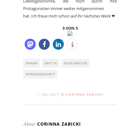
Liebesgeschichte, die mich durch ihre
Protagonisten immer weiter mitgenommen
hat. Ich freue mich schon auf ihr nächstes Werk ❤
5 VON 5
DRAMA
EROTIK
GEHEIMNISSE
VERGANGENHEIT
1. JULI 2017
CORINNA ZABICKI
By
CORINNA ZABICKI
About