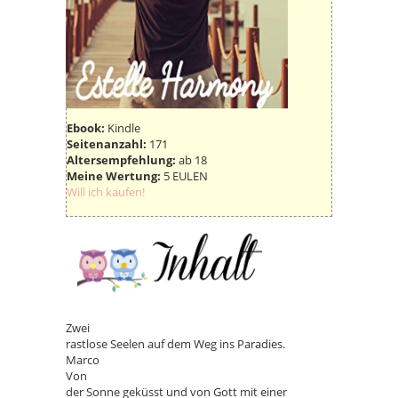
Ebook:
Kindle
Seitenanzahl:
171
Altersempfehlung:
ab 18
Meine Wertung:
5 EULEN
Will ich kaufen!
Zwei
rastlose Seelen auf dem Weg ins Paradies.
Marco
Von
der Sonne geküsst und von Gott mit einer