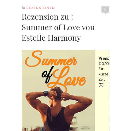
REZENSIONEN
In
0
Rezension zu :
Summer of Love von
Estelle Harmony
Preis:
€ 0,99
für
kurze
Zeit
[D]