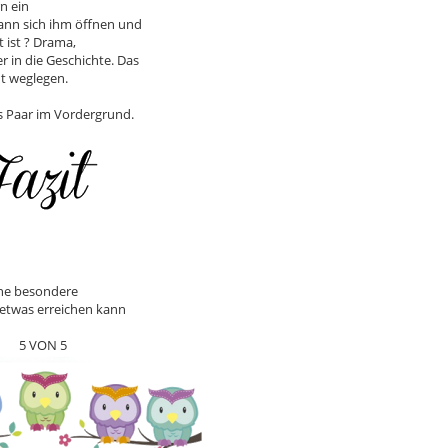
rn ein
ann sich ihm öffnen und
 ist ? Drama,
 in die Geschichte. Das
ht weglegen.
as Paar im Vordergrund.
eine besondere
 etwas erreichen kann
5 VON 5