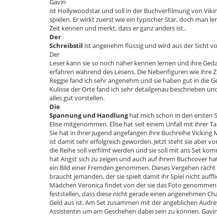
Gavin
ist Hollywoodstar und soll in der Buchverfilmung von Vik
spielen. Er wirkt zuerst wie ein typischer Star, doch man le
Zeit kennen und merkt, dass er ganz anders ist..
Der
Schreibstil
ist angenehm flüssig und wird aus der Sicht von
Der
Leser kann sie so noch näher kennen lernen und ihre Ge
erfahren während des Lesens. Die Nebenfiguren wie ihr
Reggie fand ich sehr angenehm und sie haben gut in die Ge
Kulisse der Orte fand ich sehr detailgenau beschrieben u
alles gut vorstellen.
Die
Spannung und Handlung
hat mich schon in den ersten S
Elise mitgenommen. Elise hat seit einem Unfall mit ihrer 
Sie hat in ihrer Jugend angefangen ihre Buchreihe Vickin
ist damit sehr erfolgreich geworden. Jetzt steht sie aber v
die Reihe soll verfilmt werden und sie soll mit ans Set kom
hat Angst sich zu zeigen und auch auf ihrem Buchcover hat
ein Bild einer Fremden genommen. Dieses Vergehen rächt si
braucht jemanden, der sie spielt damit ihr Spiel nicht aufflie
Mädchen Veronica findet von der sie das Foto genommen h
feststellen, dass diese nicht gerade einen angenehmen Ch
Geld aus ist. Am Set zusammen mit der angeblichen Audrey 
Assistentin um am Geschehen dabei sein zu können. Gavin