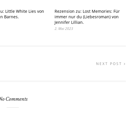
u: Little White Lies von
Rezension zu: Lost Memories: Für
nn Barnes.
immer nur du (Liebesroman) von
Jennifer Lillian.
2. Mai 2023
NEXT POST
No Comments