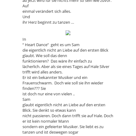
ab jetzt wird für sie nichts mehr so sein wie zuvor.
Auf
einmal verändert sich alles.
Und
ihr Herz beginnt zu tanzen …
In
“ Heart Dance“ geht es um Sam
die eigentlich nicht an Liebe auf den ersten Blick
glaubt. Wie soll das denn
funktionieren? Das wäre ihr einfach zu
lächerlich. Aber als sie eines Tages auf Hale Silver
trifft wird alles anders.
Er ist ein bekannter Musiker und ein
Frauenschwarm. Doch wie soll sie ihn wieder
finden??? Sie
ist doch nur eine von vielen ..
Sam
glaubt eigentlich nicht an Liebe auf den ersten
Blick. Sie denkt so etwas kann
nicht passieren. Doch dann trifft sie auf Hale. Doch
er ist kein normaler Mann
sondern ein gefeierter Musiker. Sie liebt es zu
tanzen und ist deswegen sogar