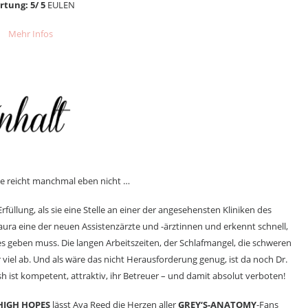
tung: 5/ 5
EULEN
Mehr Infos
te reicht manchmal eben nicht …
rfüllung, als sie eine Stelle an einer der angesehensten Kliniken des
aura eine der neuen Assistenzärzte und -ärztinnen und erkennt schnell,
es geben muss. Die langen Arbeitszeiten, der Schlafmangel, die schweren
iel ab. Und als wäre das nicht Herausforderung genug, ist da noch Dr.
h ist kompetent, attraktiv, ihr Betreuer – und damit absolut verboten!
HIGH HOPES
lässt Ava Reed die Herzen aller
GREY‘S-ANATOMY
-Fans