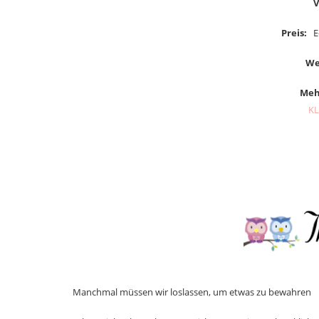
V
Preis:
E-B
We
Meh
KL
Manchmal müssen wir loslassen, um etwas zu bewahren