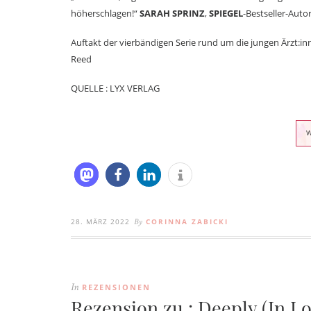
höherschlagen!“
SARAH SPRINZ
,
SPIEGEL
-Bestseller-Auto
Auftakt der vierbändigen Serie rund um die jungen Ärzt:i
Reed
QUELLE : LYX VERLAG
28. MÄRZ 2022
CORINNA ZABICKI
By
REZENSIONEN
In
Rezension zu : Deeply (In L