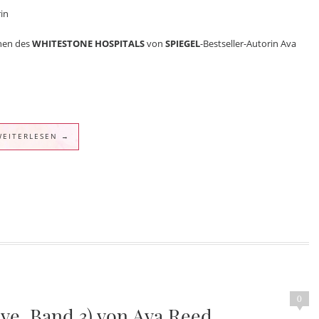
rin
nnen des
WHITESTONE HOSPITALS
von
SPIEGEL
-Bestseller-Autorin Ava
WEITERLESEN →
0
ove, Band 3) von Ava Reed