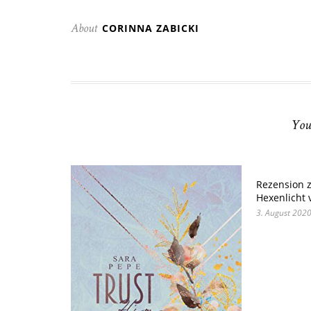
CORINNA ZABICKI
About
You
Rezension z
Hexenlicht 
3. August 202