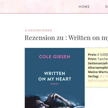
HOME
D
REZENSIONEN
In
Rezension zu : Written on m
Preis:
€ 9,95[
Print:
Tasche
Seitenanzah
Altersempfe
Meine Wert
Verlag:
dtv V
Will ich kaufen