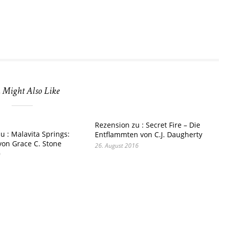
 Might Also Like
Rezension zu : Secret Fire – Die
u : Malavita Springs:
Entflammten von C.J. Daugherty
von Grace C. Stone
26. August 2016
0