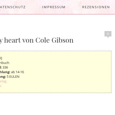
ATENSCHUTZ
IMPRESSUM
REZENSIONEN
0
y heart von Cole Gibson
D]
nbuch
l:
336
hlung:
ab 14-16
ung:
5 EULEN
erlag
!