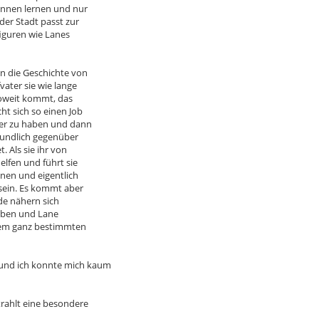
ennen lernen und nur
der Stadt passt zur
iguren wie Lanes
in die Geschichte von
vater sie wie lange
 soweit kommt, das
ht sich so einen Job
rger zu haben und dann
freundlich gegenüber
. Als sie ihr von
elfen und führt sie
nnen und eigentlich
 sein. Es kommt aber
ide nähern sich
haben und Lane
einem ganz bestimmten
 und ich konnte mich kaum
trahlt eine besondere