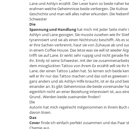
Lane und Ashlyn erzählt. Der Leser kann so beide näher k
erahnen welche Geheimnisse beide verbergen. Die Kulisse 
Geschichte und man will alles näher erkunden. Die Nebenf
Schwester
Die
Spannung und Handlung
hat mich mit jeder Seite mehr 
Ashlyn und Lane gezogen. Sie musste zusehen wie ihr Stief
tyrannisiert und sie als einen Nichtsnutz beschifft. Als es
er ihre Sachen verbrennt, haut sie von Zuhause ab und suc
in einem Coffee House. Das letze was sie will ist wieder Ä
trifft sie auf Lane. Er wirkt sehr ruppig und nicht gerade 
ihr. Emily ist seine Schwester, mit der sie zusammenarbeitet
dem missglückten Tattoo von ihrem Ex erzählt will sie ihr h
Lane, der einen Tattoo Laden hat. So lernen sich beide ke
will er ihr nur das Tattoo machen und das soll es gewesen
ganz anders und als Ashlyn Hilfe braucht, ist er da und be
einander an. Es gibt Geheimnisse die beide voreinander 
eigentlich nicht an einer Beziehung interessiert ist, aus 
Grund.. Werden beide zueinander finden?
Die
Autorin hat mich regelrecht mitgenommen in ihrem Buch
davon lösen.
Das
Cover
finde ich einfach perfekt zusammen und das Paar s
Chemie aus.