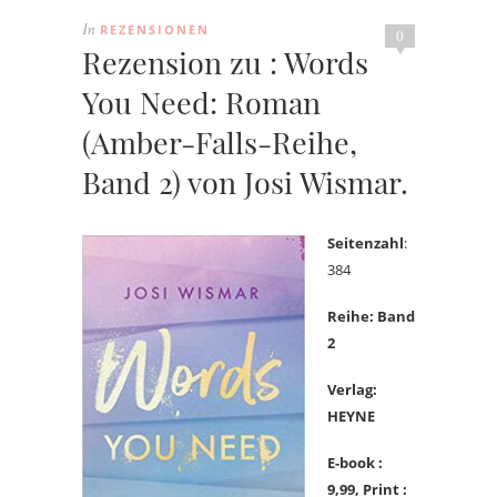
REZENSIONEN
In
0
Rezension zu : Words
You Need: Roman
(Amber-Falls-Reihe,
Band 2) von Josi Wismar.
Seitenzahl
:
384
Reihe: Band
2
Verlag:
HEYNE
E-book :
9,99, Print :