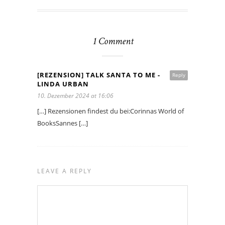
1 Comment
[REZENSION] TALK SANTA TO ME -
Reply
LINDA URBAN
10. Dezember 2024 at 16:06
[…] Rezensionen findest du bei:Corinnas World of
BooksSannes […]
LEAVE A REPLY