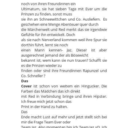
noch von ihren Freundinnen ein
Ultimatum, sie hat sieben Tage mit Ever um die
Prinzen zu finden, sonst muss
sie ihn an Schneewittchen und Co. Ausliefern. Es
geschehen eine Menge Abenteuer quer durch
die Märchenwelt und Red merkt das sie irgendwie
Gefühle für ihn entwickelt. Doch
als sie nach Nerverland kommen weil ihre Spur sie
dorthin führt, lernt sie noch
einen Mann kennen- Jaz. Dieser ist aber
ausgerechnet jemand der als Bösewicht
bekannt ist, wem kann sie nun trauen? Schafft sie
es die Prinzen wieder zu
finden oder sind ihre Freundinnen Rapunzel und
Co. Schneller ?
Das
Cover
ist schon von weitem ein Hingucker. Die
Farben das Mädchen das ich direkt
mit Red in Verbindung bringe und ihren Hipster.
Ich freue mich jetzt schon das
Print in der Hand zu halten.
Das
Ende macht Lust auf mehr und jetzt stellt sich bei
mir die Frage Team Ever oder
Team Jaz. Also momentan bin ich Team Jaz xD. Ich