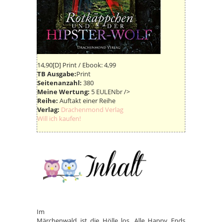
14,90[D] Print / Ebook: 4,99
TB Ausgabe:
Print
Seitenanzahl:
380
Meine Wertung:
5 EULENbr />
Reihe:
Auftakt einer Reihe
Verlag:
Drachenmond Verlag
Will ich kaufen!
Im
Märchenwald ist die Hölle los. Alle Happy Ends