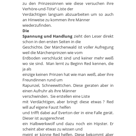
zu den Prinzessinnen wie diese versuchen ihre
Verhöre-und-Töte”-Liste der
Verdächtigen langsam abzuarbeiten um so auch
an Hinweise zu kommen ihre Männer
wiederzufinden.
Die
Spannung und Handlung
zieht den Leser direkt
schon in den ersten Seiten in die
Geschichte. Der Märchenwald ist voller Aufregung
weil die Märchenprinzen wie vom
Erdboden verschluckt sind und keiner mehr weiß
wo sie sind. Man lernt zu Beginn Red kennen, die
ja als
einzige keinen Prinzen hat wie man weiß, aber ihre
Freundinnen rund um
Rapunzel, Schneewittchen. Diese geraten aber in
einen Aufruhr als ihre Männer
verschwinden. Sie erstellen eine Liste
mit Verdächtigen, aber bringt diese etwas ? Red
will auf eigene Faust helfen
und trifft dabei auf Everton der in eine Falle gerät.
Dieser ist ausgerechnet
ein Halbwerkwolf und dazu noch ein Hipster. Er
scheint aber etwas zu wissen und
meint er könne Red helfen. Diese bekommt aber