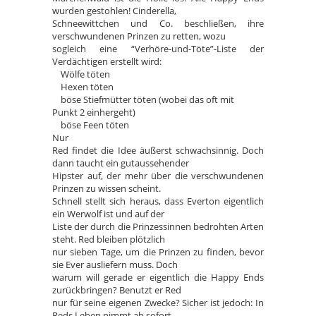
wurden gestohlen! Cinderella,
Schneewittchen und Co. beschließen, ihre
verschwundenen Prinzen zu retten, wozu
sogleich eine “Verhöre-und-Töte”-Liste der
Verdächtigen erstellt wird:
Wölfe töten
Hexen töten
böse Stiefmütter töten (wobei das oft mit
Punkt 2 einhergeht)
böse Feen töten
Nur
Red findet die Idee äußerst schwachsinnig. Doch
dann taucht ein gutaussehender
Hipster auf, der mehr über die verschwundenen
Prinzen zu wissen scheint.
Schnell stellt sich heraus, dass Everton eigentlich
ein Werwolf ist und auf der
Liste der durch die Prinzessinnen bedrohten Arten
steht. Red bleiben plötzlich
nur sieben Tage, um die Prinzen zu finden, bevor
sie Ever ausliefern muss. Doch
warum will gerade er eigentlich die Happy Ends
zurückbringen? Benutzt er Red
nur für seine eigenen Zwecke? Sicher ist jedoch: In
Reds Leben nimmt ab sofort