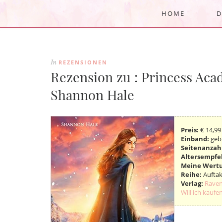
HOME
D
REZENSIONEN
In
Rezension zu : Princess Aca
Shannon Hale
Preis:
€ 14,99
Einband:
geb
Seitenanzah
Altersempfe
Meine Wert
Reihe:
Auftak
Verlag:
Raven
Will ich kaufen