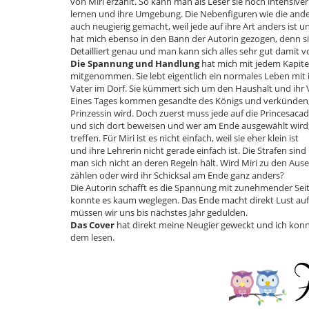
von Miri erzählt. So kann man als Leser sie noch intensive
lernen und ihre Umgebung. Die Nebenfiguren wie die an
auch neugierig gemacht, weil jede auf ihre Art anders ist und
hat mich ebenso in den Bann der Autorin gezogen, denn sie
Detailliert genau und man kann sich alles sehr gut damit vo
Die Spannung und Handlung
hat mich mit jedem Kapitel
mitgenommen. Sie lebt eigentlich ein normales Leben mit 
Vater im Dorf. Sie kümmert sich um den Haushalt und ihr V
Eines Tages kommen gesandte des Königs und verkünden,
Prinzessin wird. Doch zuerst muss jede auf die Princesac
und sich dort beweisen und wer am Ende ausgewählt wird,
treffen. Für Miri ist es nicht einfach, weil sie eher klein ist
und ihre Lehrerin nicht gerade einfach ist. Die Strafen sin
man sich nicht an deren Regeln hält. Wird Miri zu den Aus
zählen oder wird ihr Schicksal am Ende ganz anders?
Die Autorin schafft es die Spannung mit zunehmender Seit
konnte es kaum weglegen. Das Ende macht direkt Lust aufs 
müssen wir uns bis nächstes Jahr gedulden.
Das Cover
hat direkt meine Neugier geweckt und ich ko
dem lesen.