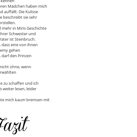
r kennen
deren Mädchen haben mich
 auffällt. Die Kulisse
 beschreibt sie sehr
rstellen.
 mehr in Miris Geschichte
ihrer Schwester und
ater ist Steinbruch.
 dass eine von ihnen
ademy gehen
 darf den Prinzen
d nicht ohne, wenn
erwählten
e zu schaffen und ich
weiter lesen, leider
nnte mich kaum bremsen mit