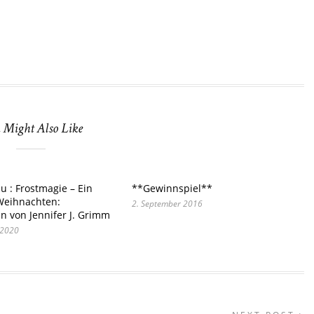
 Might Also Like
u : Frostmagie – Ein
**Gewinnspiel**
eihnachten:
2. September 2016
 von Jennifer J. Grimm
 2020