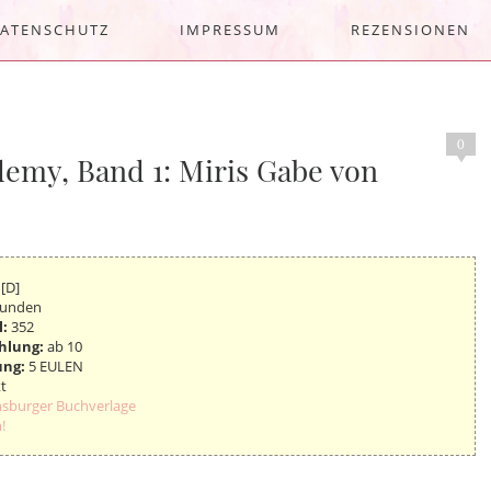
ATENSCHUTZ
IMPRESSUM
REZENSIONEN
0
demy, Band 1: Miris Gabe von
 [D]
unden
l:
352
hlung:
ab 10
ung:
5 EULEN
t
sburger Buchverlage
!