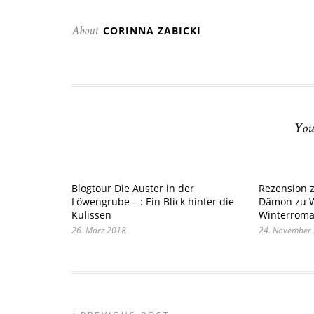
CORINNA ZABICKI
About
You
Blogtour Die Auster in der
Rezension z
Löwengrube – : Ein Blick hinter die
Dämon zu W
Kulissen
Winterroman
26. März 2018
24. November