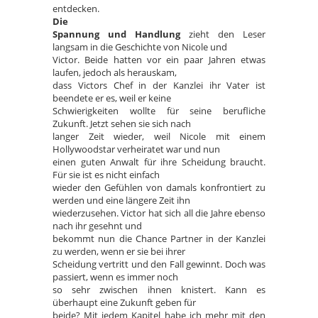
entdecken.
Die
Spannung und Handlung
zieht den Leser
langsam in die Geschichte von Nicole und
Victor. Beide hatten vor ein paar Jahren etwas
laufen, jedoch als herauskam,
dass Victors Chef in der Kanzlei ihr Vater ist
beendete er es, weil er keine
Schwierigkeiten wollte für seine berufliche
Zukunft. Jetzt sehen sie sich nach
langer Zeit wieder, weil Nicole mit einem
Hollywoodstar verheiratet war und nun
einen guten Anwalt für ihre Scheidung braucht.
Für sie ist es nicht einfach
wieder den Gefühlen von damals konfrontiert zu
werden und eine längere Zeit ihn
wiederzusehen. Victor hat sich all die Jahre ebenso
nach ihr gesehnt und
bekommt nun die Chance Partner in der Kanzlei
zu werden, wenn er sie bei ihrer
Scheidung vertritt und den Fall gewinnt. Doch was
passiert, wenn es immer noch
so sehr zwischen ihnen knistert. Kann es
überhaupt eine Zukunft geben für
beide? Mit jedem Kapitel habe ich mehr mit den