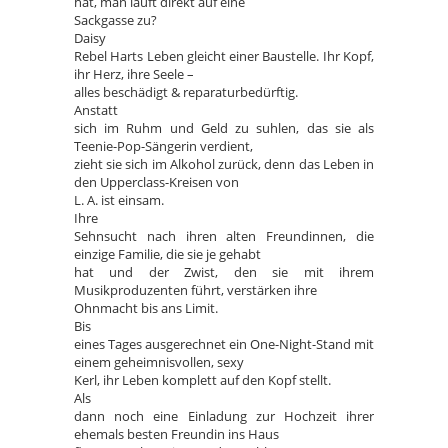
hat, man läuft direkt auf eine
Sackgasse zu?
Daisy
Rebel Harts Leben gleicht einer Baustelle. Ihr Kopf,
ihr Herz, ihre Seele –
alles beschädigt & reparaturbedürftig.
Anstatt
sich im Ruhm und Geld zu suhlen, das sie als
Teenie-Pop-Sängerin verdient,
zieht sie sich im Alkohol zurück, denn das Leben in
den Upperclass-Kreisen von
L. A. ist einsam.
Ihre
Sehnsucht nach ihren alten Freundinnen, die
einzige Familie, die sie je gehabt
hat und der Zwist, den sie mit ihrem
Musikproduzenten führt, verstärken ihre
Ohnmacht bis ans Limit.
Bis
eines Tages ausgerechnet ein One-Night-Stand mit
einem geheimnisvollen, sexy
Kerl, ihr Leben komplett auf den Kopf stellt.
Als
dann noch eine Einladung zur Hochzeit ihrer
ehemals besten Freundin ins Haus