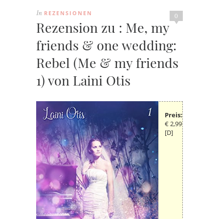
REZENSIONEN
In
0
Rezension zu : Me, my
friends & one wedding:
Rebel (Me & my friends
1) von Laini Otis
Preis:
€ 2,99
[D]