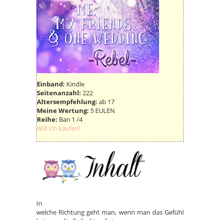
Einband:
Kindle
Seitenanzahl:
222
Altersempfehlung:
ab 17
Meine Wertung:
5 EULEN
Reihe:
Ban 1 /4
Will ich kaufen!
In
welche Richtung geht man, wenn man das Gefühl