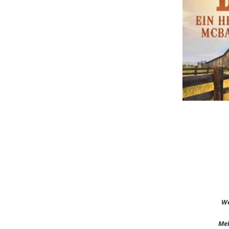
We
Meh