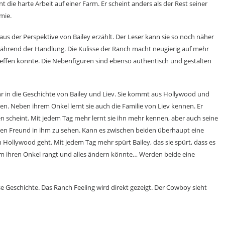
 die harte Arbeit auf einer Farm. Er scheint anders als der Rest seiner
mie.
us der Perspektive von Bailey erzählt. Der Leser kann sie so noch näher
ährend der Handlung. Die Kulisse der Ranch macht neugierig auf mehr
treffen konnte. Die Nebenfiguren sind ebenso authentisch und gestalten
hr in die Geschichte von Bailey und Liev. Sie kommt aus Hollywood und
nen. Neben ihrem Onkel lernt sie auch die Familie von Liev kennen. Er
en scheint. Mit jedem Tag mehr lernt sie ihn mehr kennen, aber auch seine
uten Freund in ihm zu sehen. Kann es zwischen beiden überhaupt eine
 Hollywood geht. Mit jedem Tag mehr spürt Bailey, das sie spürt, dass es
m ihren Onkel rangt und alles ändern könnte… Werden beide eine
se Geschichte. Das Ranch Feeling wird direkt gezeigt. Der Cowboy sieht