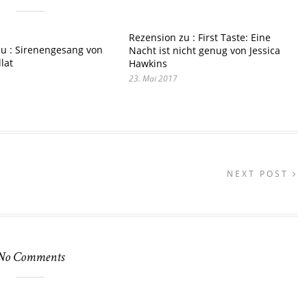
Rezension zu : First Taste: Eine
u : Sirenengesang von
Nacht ist nicht genug von Jessica
lat
Hawkins
23. Mai 2017
NEXT POST
No Comments