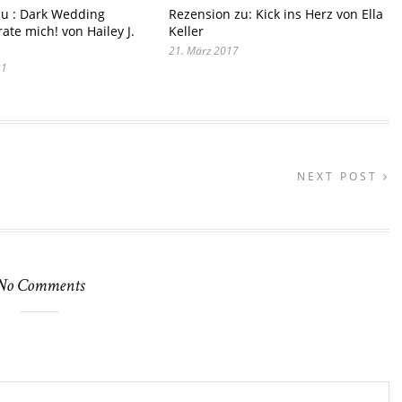
zu : Dark Wedding
Rezension zu: Kick ins Herz von Ella
ate mich! von Hailey J.
Keller
21. März 2017
21
NEXT POST
No Comments