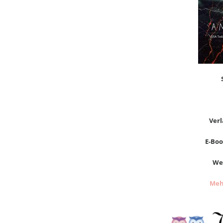
Verl
E-Book
Wer
Meh