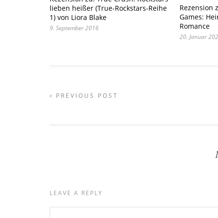
Rezension 
lieben heißer (True-Rockstars-Reihe
Games: Heir
1) von Liora Blake
Romance
9. September 2016
20. Januar 20
PREVIOUS POST
LEAVE A REPLY