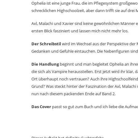
Ophelia ist eine junge Frau, die im Pflegesystem großgewor
schrecklichen Highschoolzeit, aber dann trifft sie auf drei
Axl, Malachi und Xavier sind keine gewöhnlichen Männer 
ersten Blick fasziniert und lassen mich nicht mehr los.
Der Schreibstil
wird im Wechsel aus der Perspektive der M
Gedanken und Gefühle eintauchen. Die Nebenfiguren sind 
Die Handlung
beginnt und man begleitet Ophelia an ihre
die sich als Vampire herausstellen. Erst jetzt wird ihr kl
Ort überhaupt noch vertrauen? Auch ihre Highschoolfeind
Grund? Was steckt hinter der Faszination der Axl, Malachi
nun nach diesem packenden Ende auf Band 2.
Das Cover
passt so gut zum Buch und ich liebe die Aufm
Dieser Auftakt hat definitiv Suchtgefahr.