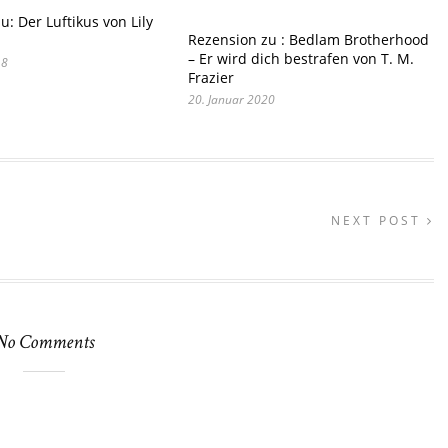
u: Der Luftikus von Lily
Rezension zu : Bedlam Brotherhood
– Er wird dich bestrafen von T. M.
18
Frazier
20. Januar 2020
NEXT POST
No Comments