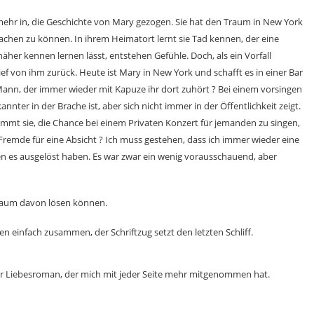
mehr in, die Geschichte von Mary gezogen. Sie hat den Traum in New York
achen zu können. In ihrem Heimatort lernt sie Tad kennen, der eine
äher kennen lernen lässt, entstehen Gefühle. Doch, als ein Vorfall
ief von ihm zurück. Heute ist Mary in New York und schafft es in einer Bar
 Mann, der immer wieder mit Kapuze ihr dort zuhört ? Bei einem vorsingen
nnter in der Brache ist, aber sich nicht immer in der Öffentlichkeit zeigt.
ommt sie, die Chance bei einem Privaten Konzert für jemanden zu singen,
Fremde für eine Absicht ? Ich muss gestehen, dass ich immer wieder eine
nen es ausgelöst haben. Es war zwar ein wenig vorausschauend, aber
kaum davon lösen können.
en einfach zusammen, der Schriftzug setzt den letzten Schliff.
er Liebesroman, der mich mit jeder Seite mehr mitgenommen hat.