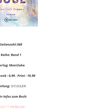
Seitenzahl:368
Reihe: Band 1
erlag: Montlake
book : 0,99 , Print : 10,99
rtung:
5/5 EULEN
r Infos zum Buch:
LICK ** WERBUNG