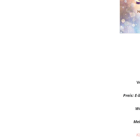
V
Preis: E-
We
Meh
K