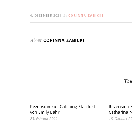
4. DEZEMBER 2021
CORINNA ZABICKI
By
CORINNA ZABICKI
About
You
Rezension zu : Catching Stardust
Rezension zu
von Emily Bähr.
Catharina 
23. Februar 2022
18. Oktober 2