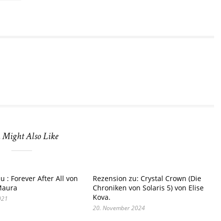
 Might Also Like
 : Forever After All von
Rezension zu: Crystal Crown (Die
Maura
Chroniken von Solaris 5) von Elise
Kova.
021
20. November 2024