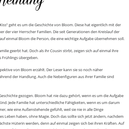
r Kiss“ geht es um die Geschichte von Bloom. Diese hat eigentlich mit der
ner der vier Herrscher Familien. Die seit Generationen den Kreislauf der
t auf einmal Bloom die Person, die eine wichtige Aufgabe übernehmen soll.
milie geerbt hat. Doch als ihr Cousin stirbt, zeigen sich auf einmal ihre
s Frühlings übergeben.
pektive von Bloom erzählt. Der Leser kann sie so noch näher
rend der Handlung. Auch die Nebenfiguren aus ihrer Familie sind
 Geschichte gezogen. Bloom hat nie dazu gehört, wenn es um die Aufgabe
s Kind. Jede Familie hat unterschiedliche Fähigkeiten, wenn es um darum
er, wie eine Außenstehende gefühlt, weil sie nie in alle Dinge
es Leben haben, ohne Magie. Doch das sollte sich jetzt ändern, nachdem
 nächste Hüterin werden, denn auf einmal zeigen sich bei ihren Kräften. Auf