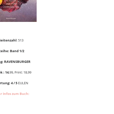
Seitenzahl
: 513
Reihe: Band 1/2
ag: RAVENSBURGER
k : 14
,99, Print: 18,99
tung: 4 / 5
EULEN
r Infos zum Buch: