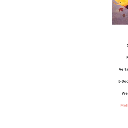
Verl
E-Boo
Wer
Meh