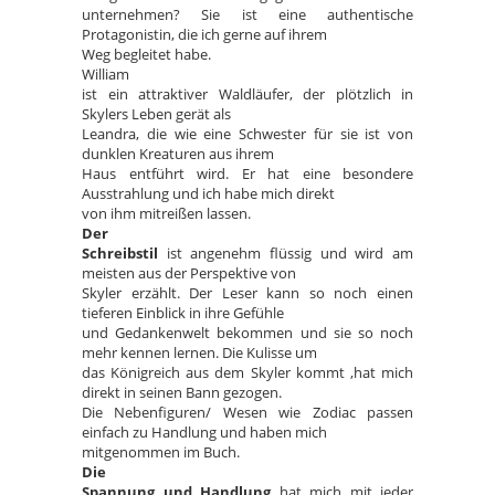
unternehmen? Sie ist eine authentische
Protagonistin, die ich gerne auf ihrem
Weg begleitet habe.
William
ist ein attraktiver Waldläufer, der plötzlich in
Skylers Leben gerät als
Leandra, die wie eine Schwester für sie ist von
dunklen Kreaturen aus ihrem
Haus entführt wird. Er hat eine besondere
Ausstrahlung und ich habe mich direkt
von ihm mitreißen lassen.
Der
Schreibstil
ist angenehm flüssig und wird am
meisten aus der Perspektive von
Skyler erzählt. Der Leser kann so noch einen
tieferen Einblick in ihre Gefühle
und Gedankenwelt bekommen und sie so noch
mehr kennen lernen. Die Kulisse um
das Königreich aus dem Skyler kommt ,hat mich
direkt in seinen Bann gezogen.
Die Nebenfiguren/ Wesen wie Zodiac passen
einfach zu Handlung und haben mich
mitgenommen im Buch.
Die
Spannung und Handlung
hat mich mit jeder