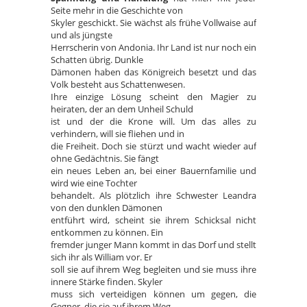
Seite mehr in die Geschichte von
Skyler geschickt. Sie wächst als frühe Vollwaise auf
und als jüngste
Herrscherin von Andonia. Ihr Land ist nur noch ein
Schatten übrig. Dunkle
Dämonen haben das Königreich besetzt und das
Volk besteht aus Schattenwesen.
Ihre einzige Lösung scheint den Magier zu
heiraten, der an dem Unheil Schuld
ist und der die Krone will. Um das alles zu
verhindern, will sie fliehen und in
die Freiheit. Doch sie stürzt und wacht wieder auf
ohne Gedächtnis. Sie fängt
ein neues Leben an, bei einer Bauernfamilie und
wird wie eine Tochter
behandelt. Als plötzlich ihre Schwester Leandra
von den dunklen Dämonen
entführt wird, scheint sie ihrem Schicksal nicht
entkommen zu können. Ein
fremder junger Mann kommt in das Dorf und stellt
sich ihr als William vor. Er
soll sie auf ihrem Weg begleiten und sie muss ihre
innere Stärke finden. Skyler
muss sich verteidigen können um gegen, die
Gegner, die sie auf ihrem Weg