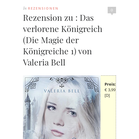
REZENSIONEN
In
0
Rezension zu : Das
verlorene Königreich
(Die Magie der
Königreiche 1) von
Valeria Bell
Preis:
€ 3,99
[D]