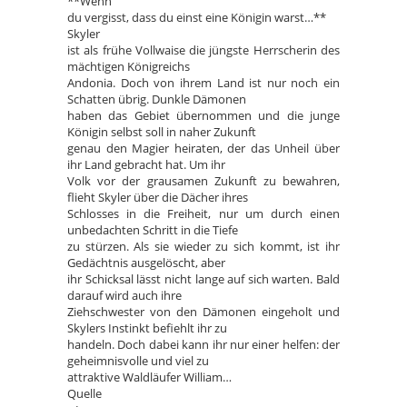
**Wenn
du vergisst, dass du einst eine Königin warst…**
Skyler
ist als frühe Vollwaise die jüngste Herrscherin des
mächtigen Königreichs
Andonia. Doch von ihrem Land ist nur noch ein
Schatten übrig. Dunkle Dämonen
haben das Gebiet übernommen und die junge
Königin selbst soll in naher Zukunft
genau den Magier heiraten, der das Unheil über
ihr Land gebracht hat. Um ihr
Volk vor der grausamen Zukunft zu bewahren,
flieht Skyler über die Dächer ihres
Schlosses in die Freiheit, nur um durch einen
unbedachten Schritt in die Tiefe
zu stürzen. Als sie wieder zu sich kommt, ist ihr
Gedächtnis ausgelöscht, aber
ihr Schicksal lässt nicht lange auf sich warten. Bald
darauf wird auch ihre
Ziehschwester von den Dämonen eingeholt und
Skylers Instinkt befiehlt ihr zu
handeln. Doch dabei kann ihr nur einer helfen: der
geheimnisvolle und viel zu
attraktive Waldläufer William…
Quelle