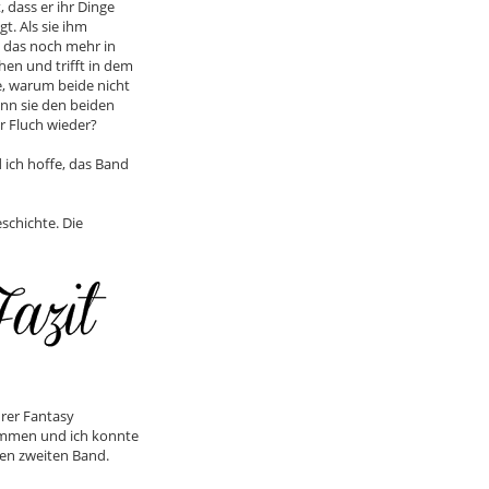
 dass er ihr Dinge
gt. Als sie ihm
ie das noch mehr in
hen und trifft in dem
e, warum beide nicht
ann sie den beiden
r Fluch wieder?
 ich hoffe, das Band
eschichte. Die
hrer Fantasy
nommen und ich konnte
den zweiten Band.