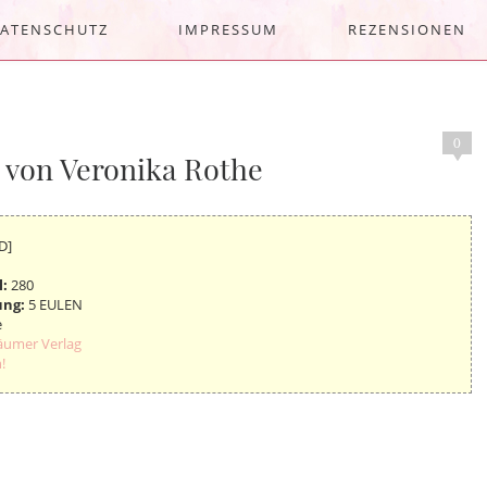
ATENSCHUTZ
IMPRESSUM
REZENSIONEN
0
 von Veronika Rothe
D]
l:
280
ung:
5 EULEN
e
äumer Verlag
!