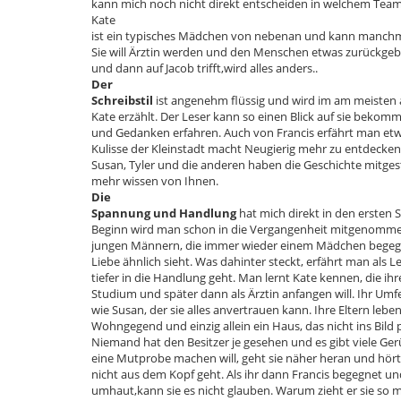
kann mich noch nicht direkt entscheiden in welchem Team 
Kate
ist ein typisches Mädchen von nebenan und kann manchmal
Sie will Ärztin werden und den Menschen etwas zurückgeben
und dann auf Jacob trifft,wird alles anders..
Der
Schreibstil
ist angenehm flüssig und wird im am meisten 
Kate erzählt. Der Leser kann so einen Blick auf sie bekom
und Gedanken erfahren. Auch von Francis erfährt man etwa
Kulisse der Kleinstadt macht Neugierig mehr zu entdecken
Susan, Tyler und die anderen haben die Geschichte mitgest
mehr wissen von Ihnen.
Die
Spannung und Handlung
hat mich direkt in den ersten
Beginn wird man schon in die Vergangenheit mitgenomme
jungen Männern, die immer wieder einem Mädchen begegn
Liebe ähnlich sieht. Was dahinter steckt, erfährt man als 
tiefer in die Handlung geht. Man lernt Kate kennen, die ih
Studium und später dann als Ärztin anfangen will. Ihr Umf
wie Susan, der sie alles anvertrauen kann. Ihre Eltern leben
Wohngegend und einzig allein ein Haus, das nicht ins Bild pa
Niemand hat den Besitzer je gesehen und es gibt viele Ger
eine Mutprobe machen will, geht sie näher heran und hört 
nicht aus dem Kopf geht. Als ihr dann Francis begegnet und
umhaut,kann sie es nicht glauben. Warum zieht er sie so 