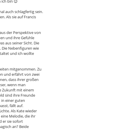
ich bin 😉
 auch schlagfertig sein.
. Als sie auf Francis
aus der Perspektive von
men und ihre Gefühle
s aus seiner Sicht. Die
. Die Nebenfiguren wie
altet und ich wollte
 Seiten mitgenommen. Zu
n und erfährt von zwei
en, dass ihrer großen
Leser, wenn man
re Zukunft mit einem
eld sind ihre Freunde
 in einer guten
sst, fällt auf.
üchte. Als Kate wieder
eine Melodie, die ihr
 er sie sofort
magisch an? Beide