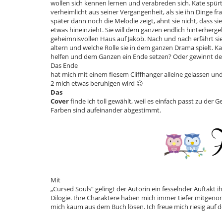
wollen sich kennen lernen und verabreden sich. Kate spürt,
verheimlicht aus seiner Vergangenheit, als sie ihn Dinge fra
später dann noch die Melodie zeigt, ahnt sie nicht, dass s
etwas hineinzieht. Sie will dem ganzen endlich hinterherge
geheimnisvollen Haus auf Jakob. Nach und nach erfährt si
altern und welche Rolle sie in dem ganzen Drama spielt. K
helfen und dem Ganzen ein Ende setzen? Oder gewinnt de
Das Ende
hat mich mit einem fiesem Cliffhanger alleine gelassen und
2 mich etwas beruhigen wird 😉
Das
Cover
finde ich toll gewählt, weil es einfach passt zu der G
Farben sind aufeinander abgestimmt.
Mit
„Cursed Souls“ gelingt der Autorin ein fesselnder Auftakt i
Dilogie. Ihre Charaktere haben mich immer tiefer mitge
mich kaum aus dem Buch lösen. Ich freue mich riesig auf 