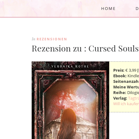
HOME
D
REZENSIONEN
In
Rezension zu : Cursed Souls
Preis:
€ 3,99 [
Ebook:
Kindle
Seitenanzah
Meine Wert
Reihe:
Dilogi
Verlag:
Tagtr
Will ich kaufen