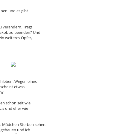
ihnen und es gibt
zu verändern. Trägt
 Jakob zu beenden? Und
ein weiteres Opfer,
chleben. Wegen eines
, scheint etwas
n?
den schon seit wie
ncis und eher wie
s Mädchen Sterben sehen,
umgehauen und ich