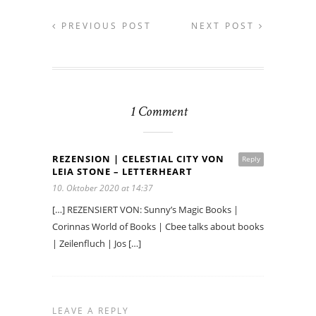
PREVIOUS POST
NEXT POST
1 Comment
REZENSION | CELESTIAL CITY VON
Reply
LEIA STONE – LETTERHEART
10. Oktober 2020 at 14:37
[…] REZENSIERT VON: Sunny’s Magic Books |
Corinnas World of Books | Cbee talks about books
| Zeilenfluch | Jos […]
LEAVE A REPLY