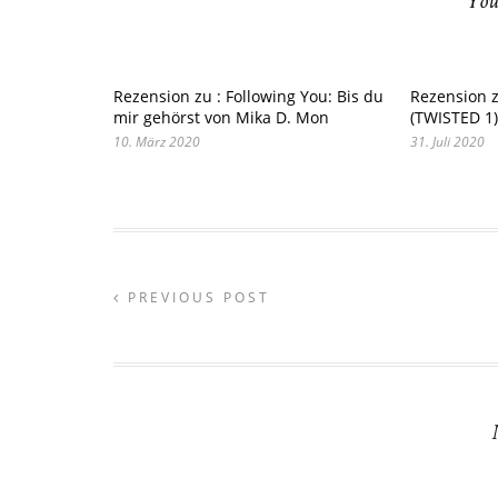
You
Rezension zu : Following You: Bis du
Rezension z
mir gehörst von Mika D. Mon
(TWISTED 1)
10. März 2020
31. Juli 2020
PREVIOUS POST