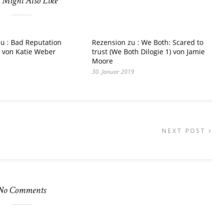
 Might Also Like
u : Bad Reputation
Rezension zu : We Both: Scared to
 von Katie Weber
trust (We Both Dilogie 1) von Jamie
Moore
30. Januar 2019
NEXT POST
No Comments