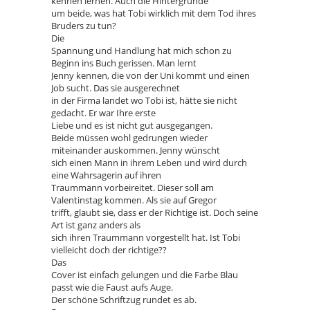
kennen lernen. Auch die Hintergründe
um beide, was hat Tobi wirklich mit dem Tod ihres
Bruders zu tun?
Die
Spannung und Handlung hat mich schon zu
Beginn ins Buch gerissen. Man lernt
Jenny kennen, die von der Uni kommt und einen
Job sucht. Das sie ausgerechnet
in der Firma landet wo Tobi ist, hätte sie nicht
gedacht. Er war Ihre erste
Liebe und es ist nicht gut ausgegangen.
Beide müssen wohl gedrungen wieder
miteinander auskommen. Jenny wünscht
sich einen Mann in ihrem Leben und wird durch
eine Wahrsagerin auf ihren
Traummann vorbeireitet. Dieser soll am
Valentinstag kommen. Als sie auf Gregor
trifft, glaubt sie, dass er der Richtige ist. Doch seine
Art ist ganz anders als
sich ihren Traummann vorgestellt hat. Ist Tobi
vielleicht doch der richtige??
Das
Cover ist einfach gelungen und die Farbe Blau
passt wie die Faust aufs Auge.
Der schöne Schriftzug rundet es ab.