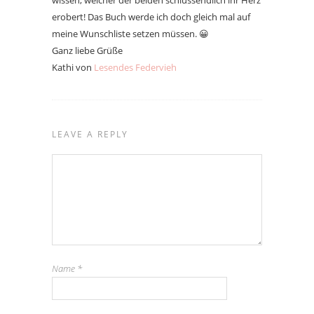
wissen, welcher der beiden schlussendlich ihr Herz
erobert! Das Buch werde ich doch gleich mal auf
meine Wunschliste setzen müssen. 😀
Ganz liebe Grüße
Kathi von
Lesendes Federvieh
LEAVE A REPLY
Name
*