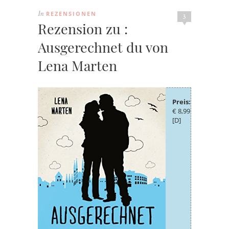
REZENSIONEN
In
3
Rezension zu :
Ausgerechnet du von
Lena Marten
Preis:
€ 8,99
[D]