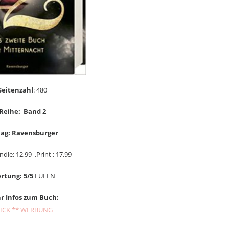
Seitenzahl
: 480
Reihe: Band 2
lag: Ravensburger
ndle: 12,99 ,Print : 17,99
rtung: 5/5
EULEN
r Infos zum Buch:
ICK ** WERBUNG