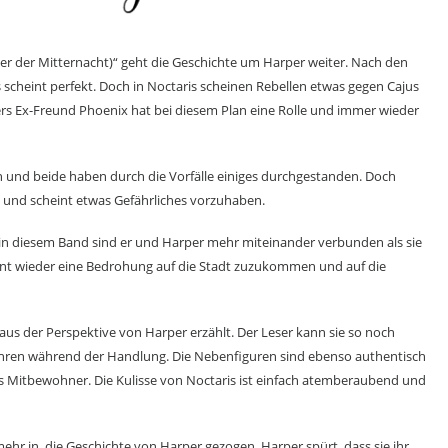
her der Mitternacht)“ geht die Geschichte um Harper weiter. Nach den
s scheint perfekt. Doch in Noctaris scheinen Rebellen etwas gegen Cajus
ers Ex-Freund Phoenix hat bei diesem Plan eine Rolle und immer wieder
en und beide haben durch die Vorfälle einiges durchgestanden. Doch
und scheint etwas Gefährliches vorzuhaben.
in diesem Band sind er und Harper mehr miteinander verbunden als sie
eint wieder eine Bedrohung auf die Stadt zuzukommen und auf die
us der Perspektive von Harper erzählt. Der Leser kann sie so noch
hren während der Handlung. Die Nebenfiguren sind ebenso authentisch
r’s Mitbewohner. Die Kulisse von Noctaris ist einfach atemberaubend und
ehr in, die Geschichte von Harper gezogen. Harper spürt, dass sie ihr