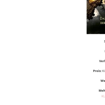
Ver
Preis:
Ki
We
Meh
KL