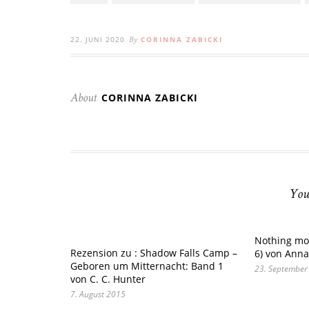
22. JUNI 2020
CORINNA ZABICKI
By
CORINNA ZABICKI
About
You
Nothing mo
Rezension zu : Shadow Falls Camp –
6) von Ann
Geboren um Mitternacht: Band 1
23. September
von C. C. Hunter
7. August 2015