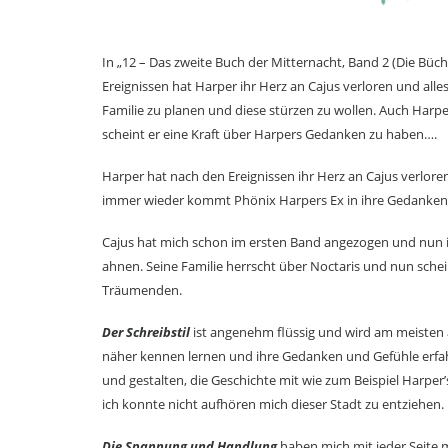
In „12 – Das zweite Buch der Mitternacht, Band 2 (Die Büc
Ereignissen hat Harper ihr Herz an Cajus verloren und alle
Familie zu planen und diese stürzen zu wollen. Auch Harp
scheint er eine Kraft über Harpers Gedanken zu haben….
Harper hat nach den Ereignissen ihr Herz an Cajus verlor
immer wieder kommt Phönix Harpers Ex in ihre Gedanken 
Cajus hat mich schon im ersten Band angezogen und nun 
ahnen. Seine Familie herrscht über Noctaris und nun sch
Träumenden.
Der Schreibstil
ist angenehm flüssig und wird am meisten a
näher kennen lernen und ihre Gedanken und Gefühle erfa
und gestalten, die Geschichte mit wie zum Beispiel Harpe
ich konnte nicht aufhören mich dieser Stadt zu entziehen.
Die Spannung und Handlung
haben mich mit jeder Seite m