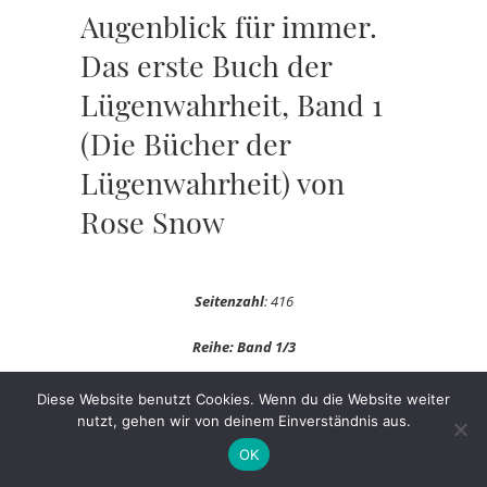
Augenblick für immer.
Das erste Buch der
Lügenwahrheit, Band 1
(Die Bücher der
Lügenwahrheit) von
Rose Snow
Seitenzahl
: 416
Reihe: Band 1/3
Verlag:
Ravensburger
Diese Website benutzt Cookies. Wenn du die Website weiter
nutzt, gehen wir von deinem Einverständnis aus.
Preis :
Ebook : 6,99
OK
Wertung:
5/5 EULEN