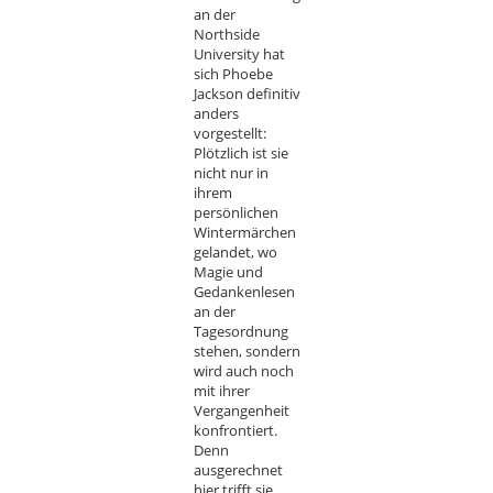
an der
Northside
University hat
sich Phoebe
Jackson definitiv
anders
vorgestellt:
Plötzlich ist sie
nicht nur in
ihrem
persönlichen
Wintermärchen
gelandet, wo
Magie und
Gedankenlesen
an der
Tagesordnung
stehen, sondern
wird auch noch
mit ihrer
Vergangenheit
konfrontiert.
Denn
ausgerechnet
hier trifft sie