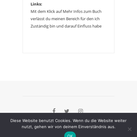
Links:
Mit dem Klick auf Mehr Infos zum Buch
verlässt du meinen Bereich für den ich
Zuständig bin und darauf Einfluss habe
Diese Website benutzt Cookies. Wenn du die Website weiter
nutzt, gehen wir von deinem Einverständnis aus.
[instagram-feed]
OK